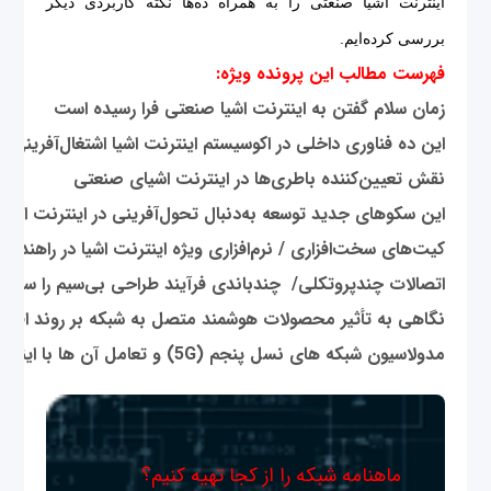
اینترنت اشیا صنعتى را به همراه ده‌ها نکته کاربردى دیگر
بررسى کرده‌ایم.
فهرست مطالب این پرونده ویژه:
زمان
سلام
گفتن
به
اینترنت
اشیا
صنعتى
فرا رسیده
است
این
ده
فناورى
داخلى
در
اکوسیستم
اینترنت
اشیا
اشتغال‌آفرینى
م
نقش
تعیین‌کننده
باطر‌ى‌ها
در
اینترنت
اشیاى
صنعتى
این
سکوهاى
جدید
توسعه
به‌دنبال
تحول‌آفرینى
در
اینترنت
اشیا
کیت‌هاى
سخت‌افزارى
/
نرم‌افزارى
ویژه
اینترنت
اشیا
در
راهند
اتصالات
چندپروتکلى
/
چندباندى
فرآیند
طراحى
بى‌سیم
را
ساده
نگاهى
به
تأثیر
محصولات
هوشمند
متصل
به
شبکه
بر
روند
اقتص
مدولاسیون
شبکه
هاى
نسل
پنجم
(
5G
)
و
تعامل
آن
ها
با
اینتر
ماهنامه شبکه را از کجا تهیه کنیم؟