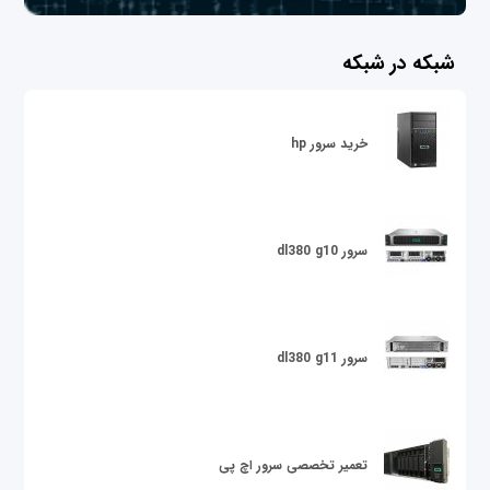
شبکه در شبکه
خرید سرور hp
سرور dl380 g10
سرور dl380 g11
تعمیر تخصصی سرور اچ پی