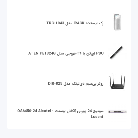
رک ایستاده iRACK مدل TRC-1043
PDU ای‌تن با ۲۴ خروجی مدل ATEN PE1324G
روتر بی‌سیم دی‌لینک مدل DIR-825
سوئیچ 24 پورتی آلکاتل لوسنت OS6450-24 Alcatel -
Lucent