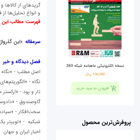
و انواع تحلیل‌ها از 
فهرست مطالب اين ش
سرمقاله
: «
این گذرواژ
فصل ديدگاه و خبر
نسخه الکترونیکی ماهنامه شبکه 263
اصل مطلب - «نگاه ماژ
100,000 ریال
نگاه - «الگوریتم‌های
تار و پود - «ارکستر 
گاوصندوق - «دادوست
سخت‌افکار - «سیاده‌
شبكيه - «توییتر یک 
پروفرش‌ترین محصول
اخبار ايران و جهان