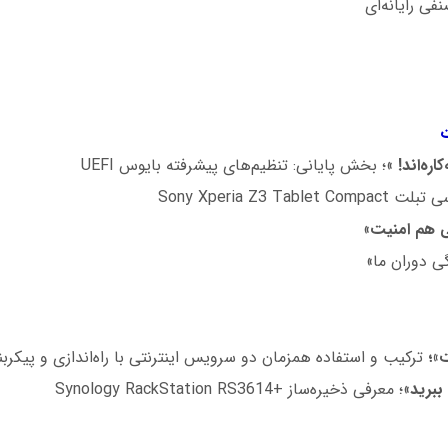
فی رايانه‌ای
ت
اره‌اند!
»؛ بخش پایانی: تنظیم‌های پیشرفته بایوس UEFI
Sony Xperia Z3 Tablet Com
 هم امنیت
»
گی دوران ما»
ت»؛
ترکیب و استفاده همزمان دو سرویس اینترنتی با راه‌اندازی و پیکربندی دو روت
ببرید
»؛ معرفی ذخیره‌ساز +Synology RackStation RS3614