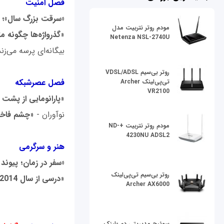
فصل امنيت
«سرقت بزرگ سال»؛
مودم روتر نتربیت مدل
«
گذرواژه‌ها چگونه م
Netenza NSL-2740U
بیگانه‌ای پرسه می‌زند
روتر بی‌سیم VDSL/ADSL
فصل عصرشبکه
تی‌پی‌لینک Archer
VR2100
«
پارانومایی از پشت
نوآوران - «
چشم فاخت
مودم روتر نتربیت +ND-
4230NU ADSL2
هنر و سرگرمی
«سفر در زمان؛ پیوند 
روتر بی‌سیم تی‌پی‌لینک
«
درسی از سال
2014
Archer AX6000
سوئیچ مدیریتی دی-لینک