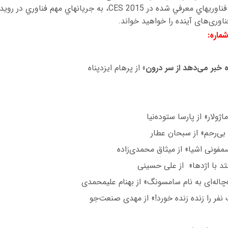
گزيدهاي از کالاها و فناوريهاي معرفي شده در  2015
فناوری‌های آینده را خواهید خواند.
ماره:
ه خبر می‌دهد از سر درون»
از پرهام ايزدپناه
ولار» از پارسا ستوده‌نيا
 بی‌رحم» از سبحان عطار
سمفونی اشیا» از ميثاق محمدی‌زاده
د با اژدها» از علی حسينی
چاله‌ای به نام سامسونگ» از بهنام عليمحمدی
نفر را زنده زنده خورد!» از مهدی صنعت‌جو