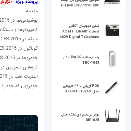
پرونده ويژه:
«
گزارش
D-LINK DGS-1210-28P
مقدمه
پوشیدنی‌ها در CES 2015
تلفن دیجیتال آلکاتل
کامپیوترها و دستگاه‌های 
لوسنت Alcatel-Lucent
4029 Digital Telephone
شبکه در CES 2015
گوناگون در CES 2015
خودروها در CES 2015
رک ایستاده iRACK مدل
TRC-1043
تازه‌های تصویری در CES 2015
اینترنت اشیا در CES 2015
خودرویی که خود را به CES 2015 رسا
PDU ای‌تن با ۲۴ خروجی
مدل ATEN PE1324G
روتر بی‌سیم دی‌لینک مدل
DIR-825