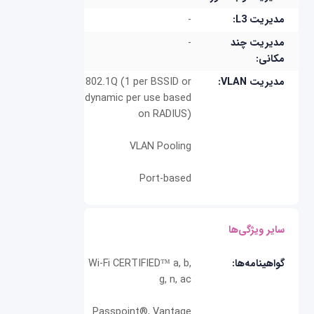
مدیریت L3:
-
مدیریت چند
-
مکانی:
مدیریت VLAN:
802.1Q (1 per BSSID or
dynamic per use based
on RADIUS)
VLAN Pooling
Port-based
سایر ویژگی‌ها
گواهینامه‌ها:
Wi-Fi CERTIFIED™ a, b,
g, n, ac
Passpoint®, Vantage