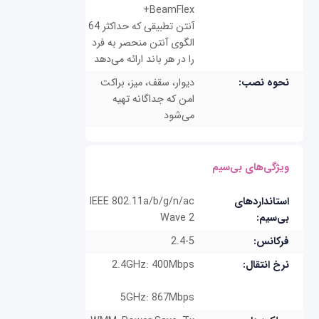
BeamFlex+
آنتن تطبیقی ​​که حداکثر 64
الگوی آنتن منحصر به فرد
را در هر باند ارائه می‌دهد
نحوه نصب:
دیوار، سقف، میز، براکت
امن که جداگانه تهیه
می‌شود
ویژگی‌های بی‌سیم
استانداردهای
IEEE 802.11a/b/g/n/ac
بی‌سیم:
Wave 2
فرکانس:
2.4-5
نرخ انتقال:
2.4GHz: 400Mbps
5GHz: 867Mbps