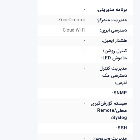
برنامه مدیریتی:
-
مدیریت متمرکز:
ZoneDirector
دسترسی ابری:
Cloud Wi-Fi
هشدار ایمیل:
-
کنترل روشن/
-
خاموش LED:
مدیریت کنترل
-
دسترسی مک
آدرس:
-
SNMP:
سیستم گزارش‌گیری
-
محلی/Remote
Syslog:
-
SSH:
مدیریت وب‌محور:
-