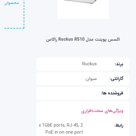
محصولی را 
اکسس پوینت مدل Ruckus R510 راکاس
برند:
Ruckus
گارانتی:
سیوان
فروشنده ها:
ویژگی‌های سخت‌افزاری
رابط:
2 x 1GbE ports, RJ-45,
PoE in on one port