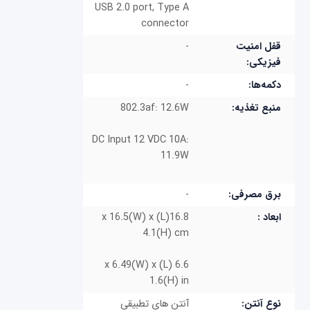
USB 2.0 port, Type A
connector
قفل امنیت
-
فیزیکی:
دکمه‌ها:
-
منبع تغذیه:
802.3af: 12.6W
DC Input 12 VDC 10A:
11.9W
برق مصرفی:
-
ابعاد :
16.8(L) x 16.5(W) x
4.1(H) cm
6.6 (L) x 6.49(W) x
1.6(H) in
نوع آنتن: