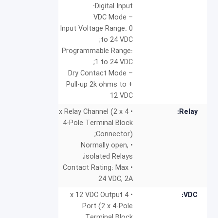
Digital Input:
– VDC Mode
Input Voltage Range: 0
to 24 VDC;
Programmable Range:
1 to 24 VDC;
– Dry Contact Mode
Pull-up 2k ohms to +
12 VDC
• 4 x Relay Channel (2 x
Relay:
4-Pole Terminal Block
Connector);
• Normally open,
isolated Relays;
• Contact Rating: Max
24 VDC, 2A
• 4 x 12 VDC Output
VDC:
Port (2 x 4-Pole
Terminal Block