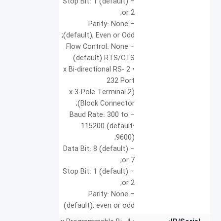
– Stop Bit: 1 (default)
or 2;
– Parity: None
(default), Even or Odd;
– Flow Control: None
(default) RTS/CTS
• 2 x Bi-directional RS-
232 Port
(2 x 3-Pole Terminal
Block Connector);
– Baud Rate: 300 to
115200 (default:
9600);
– Data Bit: 8 (default)
or 7;
– Stop Bit: 1 (default)
or 2;
– Parity: None
(default), even or odd