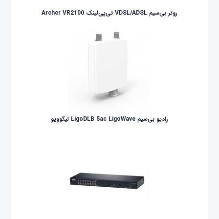
روتر بی‌سیم VDSL/ADSL تی‌پی‌لینک Archer VR2100
رادیو بی‌سیم LigoDLB 5ac LigoWave لیگوویو