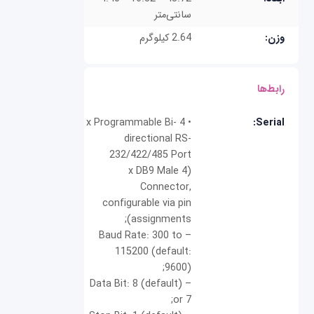
سانتی‌متر
وزن:
2.64 کیلوگرم
رابط‌ها
• 4 x Programmable Bi-
Serial:
directional RS-
232/422/485 Port
(4 x DB9 Male
Connector,
configurable via pin
assignments);
– Baud Rate: 300 to
115200 (default:
9600);
– Data Bit: 8 (default)
or 7;