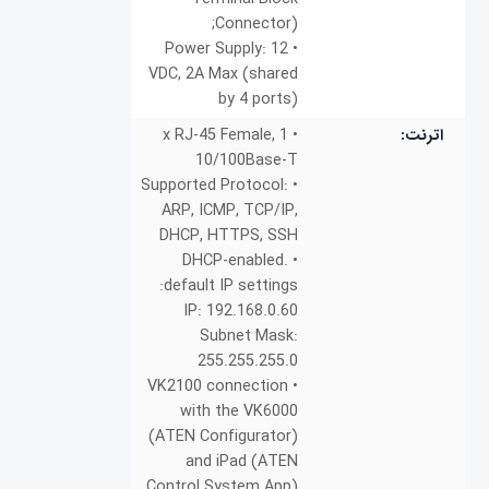
Connector);
• Power Supply: 12
VDC, 2A Max (shared
by 4 ports)
• 1 x RJ-45 Female,
اترنت:
10/100Base-T
• Supported Protocol:
ARP, ICMP, TCP/IP,
DHCP, HTTPS, SSH
• DHCP-enabled.
default IP settings:
IP: 192.168.0.60
Subnet Mask:
255.255.255.0
• VK2100 connection
with the VK6000
(ATEN Configurator)
and iPad (ATEN
Control System App)