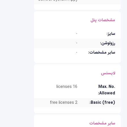
مشخصات پنل
-
سایز:
-
رزولوشن:
-
سایر مشخصات:
لایسنس
16 licenses
Max. No.
Allowed:
2 free licenses
Basic (free):
سایر مشخصات