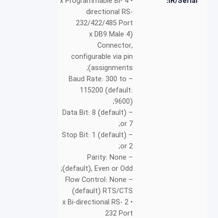
• 4 x Programmable Bi-
IR/Serial:
directional RS-
232/422/485 Port
(4 x DB9 Male
Connector,
configurable via pin
assignments);
– Baud Rate: 300 to
115200 (default:
9600);
– Data Bit: 8 (default)
or 7;
– Stop Bit: 1 (default)
or 2;
– Parity: None
(default), Even or Odd;
– Flow Control: None
(default) RTS/CTS
• 2 x Bi-directional RS-
232 Port