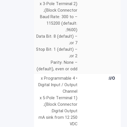
(2 x 3-Pole Terminal
Block Connector);
– Baud Rate: 300 to
115200 (default:
9600);
– Data Bit: 8 (default)
or 7;
– Stop Bit: 1 (default)
or 2;
– Parity: None
(default), even or odd
• 4 x Programmable
I/O:
Digital Input / Output
Channel
(1 x 5-Pole Terminal
Block Connector);
Digital Output:
250 mA sink from 12
VDC