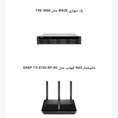
رک دیواری iRACK مدل TRE-4506
ذخیره‌ساز NAS کیونپ مدل QNAP TS-873U-RP-8G