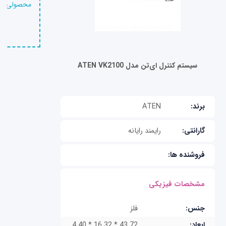
محصولی را 
سیستم کنترل ای‌تن مدل ATEN VK2100
ATEN
برند:
گارانتی:
رایمند رایانه
فروشنده ها:
مشخصات فیزیکی
جنس:
فلز
43.72 * 16.32 * 4.40
ابعاد: