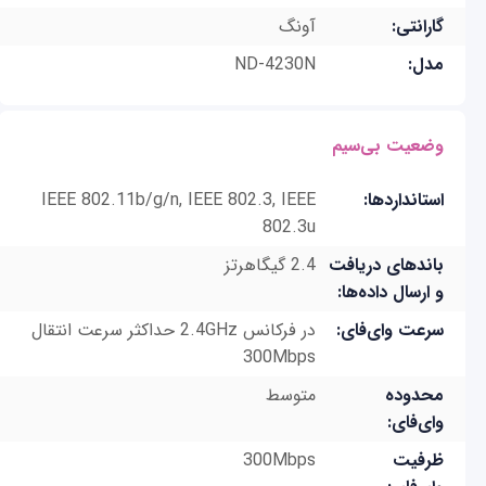
گارانتی:
آونگ
مدل:
ND-4230N
وضعیت بی‌سیم
استانداردها:
IEEE 802.11b/g/n, IEEE 802.3, IEEE
802.3u
باندهای دریافت
2.4 گیگاهرتز
و ارسال داده‌ها:
سرعت وای‌فای:
در فرکانس 2.4GHz حداکثر سرعت انتقال
300Mbps
محدوده
متوسط
وای‌فای:
ظرفیت
300Mbps