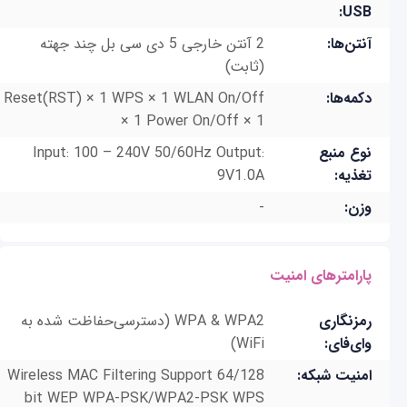
USB:
آنتن‌ها:
2 آنتن خارجی 5 دی سی بل چند جهته
(ثابت)
دکمه‌ها:
Reset(RST) × 1 WPS × 1 WLAN On/Off
× 1 Power On/Off × 1
نوع منبع
Input: 100 – 240V 50/60Hz Output:
تغذیه:
9V1.0A
وزن:
-
پارامترهای امنیت
رمزنگاری
WPA & WPA2 (دسترسی‌حفاظت شده به
وای‌فای:
WiFi)
امنیت شبکه:
Wireless MAC Filtering Support 64/128
bit WEP WPA-PSK/WPA2-PSK WPS