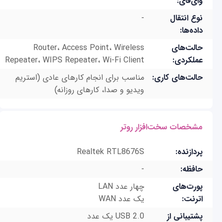
وای‌فای:
نوع انتقال
-
داده‌ها:
حالت‌های
Router، Access Point، Wireless
عملکردی:
Repeater، WIPS Repeater، Wi-Fi Client
حالت‌های کاری:
مناسب برای انجام کارهای عادی (استریم
ویدیو و صدا، کارهای روزانه)
مشخصات سخت‌افزار روتر
پردازنده:
Realtek RTL8676S
حافظه:
-
پورت‌های
چهار عدد LAN
اترنت:
یک عدد WAN
پشتیبانی از
USB 2.0 یک عدد