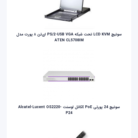
سوئيچ LCD KVM تحت شبکه PS/2-USB VGA ای‌تن ۸ پورت مدل
ATEN CL5708IM
سوئیچ 24 پورتی PoE آلکاتل لوسنت Alcatel-Lucent OS2220-
P24