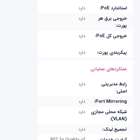
استاندارد PoE:
دارد
خروجی برق هر
دارد
پورت:
خروجی کل PoE:
دارد
پیکربندی پورت:
دارد
عملکردهای عملیاتی
رابط مدیریتی
دارد
اصلی:
Port Mirroring:
دارد
شبکه محلی مجازی
دارد
(VLAN):
تجمیع لینک:
دارد
کیفیت خدمات
802.1p Quality of