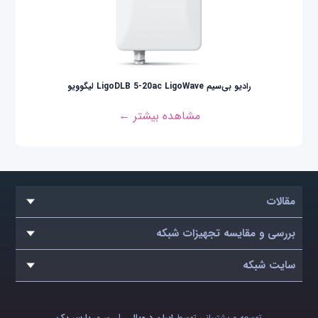
رادیو بی‌سیم LigoDLB 5-20ac LigoWave لیگوویو
مشاهده بیشتر ←
مقالات
بررسی و مقایسه تجهیزات شبکه
سایت شبکه
توسعه و پشتیبانی توسط
ایران دروپال
|
سرور
پارس پک