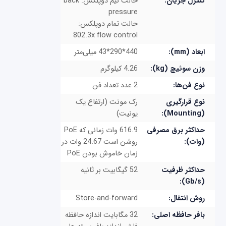
کنترل جریان:
حالت نیم دوپلکس: back
pressure
حالت تمام دوپلکس:
802.3x flow control
ابعاد (mm):
440*290*43 میلی‌متر
وزن سوئیچ (kg):
4.26 کیلوگرم
نوع فن‌ها:
2 عدد تعداد فن
نوع قرارگیری
رک مونت (ارتفاع یک
(Mounting):
یونیت)
حداکثر برق مصرفی
616.9 وات زمانی که PoE
(وات):
روشن است 24.67 وات در
زمان خاموش بودن PoE
حداکثر ظرفیت
52 گیگابیت بر ثانیه
(Gb/s):
روش انتقال:
Store-and-forward
بافر حافظه اصلی:
32 مگابایت اندازه حافظه