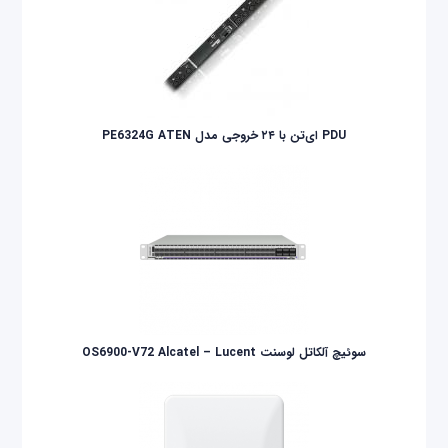
PDU ای‌تن با ۲۴ خروجی مدل PE6324G ATEN
سوئیچ آلکاتل لوسنت OS6900-V72 Alcatel – Lucent