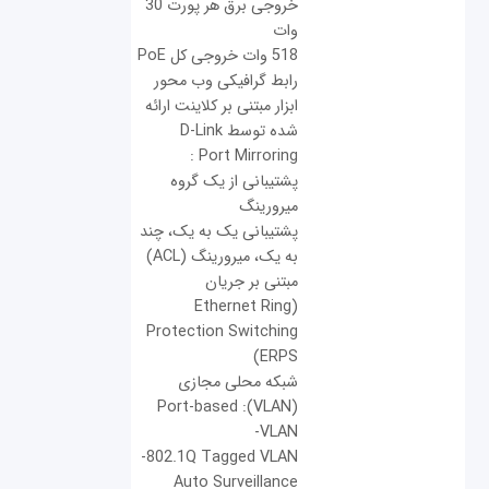
خروجی برق هر پورت 30
وات
518 وات خروجی کل PoE
رابط گرافیکی وب محور
ابزار مبتنی بر کلاینت ارائه
شده توسط D-Link
Port Mirroring :
پشتیبانی از یک گروه
میرورینگ
پشتیبانی یک به یک، چند
به یک، میرورینگ (ACL)
مبتنی بر جریان
(Ethernet Ring
Protection Switching
(ERPS
شبکه محلی مجازی
(VLAN): Port-based
VLAN-
802.1Q Tagged VLAN-
Auto Surveillance