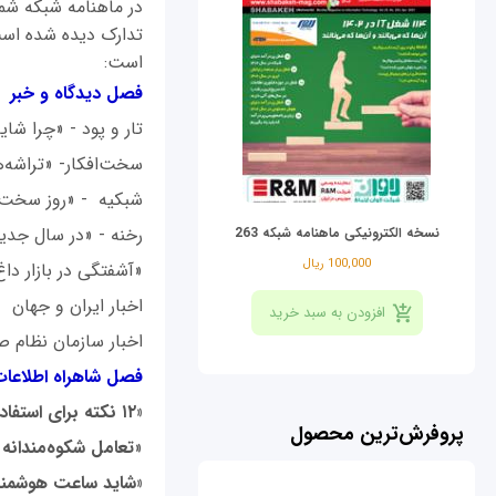
تدارک دیده شده است
است:
فصل ديدگاه و خبر
تار و پود - «چرا شا
سخت‌افکار- «تراشه‌
شبكيه - «روز سخت ر
رخنه - «در سال جدید 
نسخه الکترونیکی ماهنامه شبکه 263
100,000 ریال
«آشفتگی در بازار داغ
اخبار ایران و جهان
اخبار سازمان نظام صن
فصل شاهراه اطلاعا
«۱۲ نکته برای استفاده بهتر از آیفون
پروفرش‌ترین محصول
«
تعامل شکوه‌مندانه ک
«شاید ساعت هوشمند 