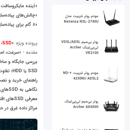
«
آینده مایکروسافت آ
«
چالش‌های پیاده‌سا
مودم روتر نتربیت مدل
Netenza NSL-2740U
«
۸ گام برای پیاده‌سازی برنامه مدیریت دانش سازمانی
روتر بی‌سیم VDSL/ADSL
پرونده ويژه: «
SSD
؛
تی‌پی‌لینک Archer
مقدمه - «
سرعت، امن
VR2100
بررسی جایگاه و ساخ
SSD
یا
HDD
؛ تفاو
مودم روتر نتربیت +ND-
4230NU ADSL2
راهنمای خرید و نصب
نگاهی به
SSD
های 
معرفی
SSD
های اقتص
روتر بی‌سیم تی‌پی‌لینک
Archer AX6000
مراکز داده غرق در ح
سوئیچ مدیریتی دی-لینک