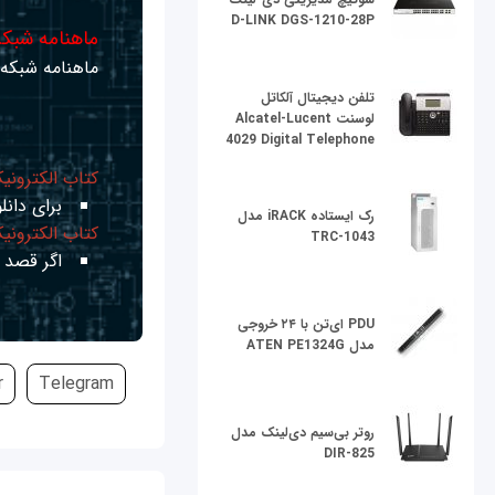
D-LINK DGS-1210-28P
ماهنامه شبکه 
ماهنامه شبکه ر
تلفن دیجیتال آلکاتل
لوسنت Alcatel-Lucent
4029 Digital Telephone
کتاب الکترونی
برای دانلو
رک ایستاده iRACK مدل
کتاب الکترونی
TRC-1043
اگر قصد ی
PDU ای‌تن با ۲۴ خروجی
مدل ATEN PE1324G
r
Telegram
روتر بی‌سیم دی‌لینک مدل
DIR-825