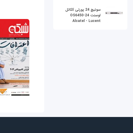
سوئیچ 24 پورتی آلکاتل
لوسنت OS6450-24
Alcatel - Lucent