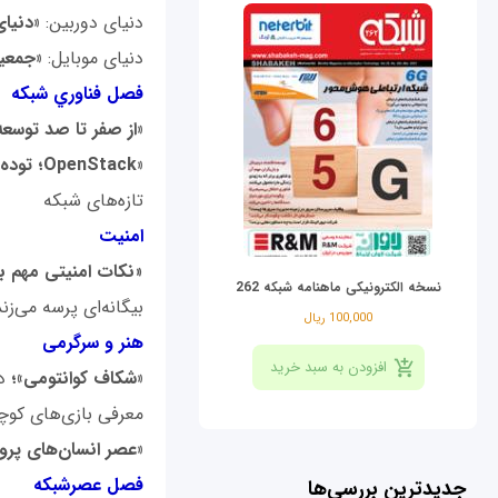
دنیای دوربین:
«دنیا
دنیای موبایل:
«جمعی
فصل فناوري شبکه
«از صفر تا صد توسعه
«
OpenStack
؛ توده
تازه‌های شبکه
امنیت
«
نکات امنیتی مهم بر
نسخه الکترونیکی ماهنامه شبکه 262
بیگانه‌ای پرسه می‌زند
100,000 ریال
هنر و سرگرمی
«شکاف کوانتومی»؛
د
معرفی بازی‌های ک
«عصر انسان‌های پرو
فصل عصرشبکه
جدیدترین بررسی‌ها