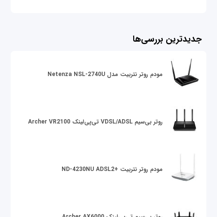
جدیدترین بررسی‌ها
مودم روتر نتربیت مدل Netenza NSL-2740U
روتر بی‌سیم VDSL/ADSL تی‌پی‌لینک Archer VR2100
مودم روتر نتربیت +ND-4230NU ADSL2
روتر بی‌سیم تی‌پی‌لینک Archer AX6000