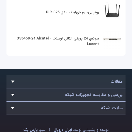
روتر بی‌سیم دی‌لینک مدل DIR-825
سوئیچ 24 پورتی آلکاتل لوسنت OS6450-24 Alcatel -
Lucent
مقالات
بررسی و مقایسه تجهیزات شبکه
سایت شبکه
توسعه و پشتیبانی توسط
ایران دروپال
|
سرور
پارس پک