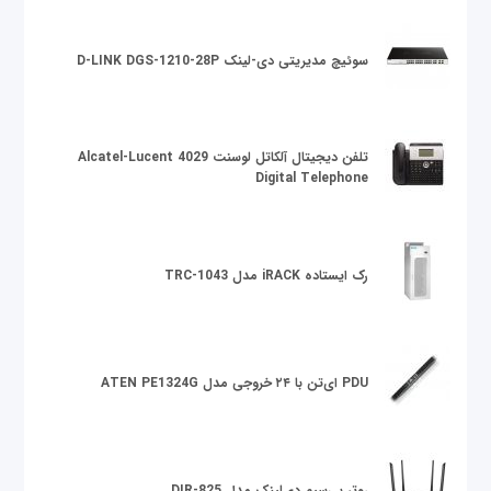
سوئیچ مدیریتی دی-لینک D-LINK DGS-1210-28P
تلفن دیجیتال آلکاتل لوسنت Alcatel-Lucent 4029
Digital Telephone
رک ایستاده iRACK مدل TRC-1043
PDU ای‌تن با ۲۴ خروجی مدل ATEN PE1324G
روتر بی‌سیم دی‌لینک مدل DIR-825