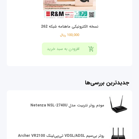
نسخه الکترونیکی ماهنامه شبکه 262
100,000 ریال
جدیدترین بررسی‌ها
مودم روتر نتربیت مدل Netenza NSL-2740U
روتر بی‌سیم VDSL/ADSL تی‌پی‌لینک Archer VR2100