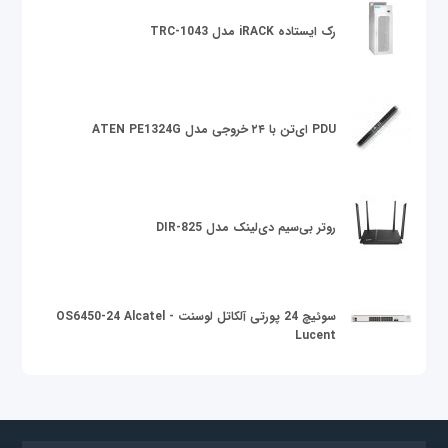
رک ایستاده iRACK مدل TRC-1043
PDU ای‌تن با ۲۴ خروجی مدل ATEN PE1324G
روتر بی‌سیم دی‌لینک مدل DIR-825
سوئیچ 24 پورتی آلکاتل لوسنت OS6450-24 Alcatel -
Lucent