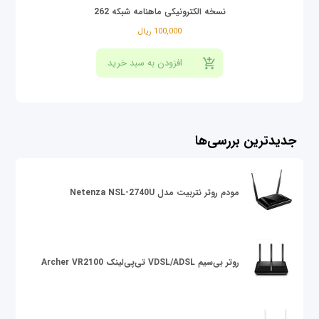
نسخه الکترونیکی ماهنامه شبکه 262
100,000 ریال
جدیدترین بررسی‌ها
مودم روتر نتربیت مدل Netenza NSL-2740U
روتر بی‌سیم VDSL/ADSL تی‌پی‌لینک Archer VR2100