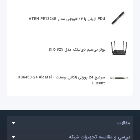
PDU ای‌تن با ۲۴ خروجی مدل ATEN PE1324G
روتر بی‌سیم دی‌لینک مدل DIR-825
سوئیچ 24 پورتی آلکاتل لوسنت OS6450-24 Alcatel -
Lucent
مقالات
بررسی و مقایسه تجهیزات شبکه