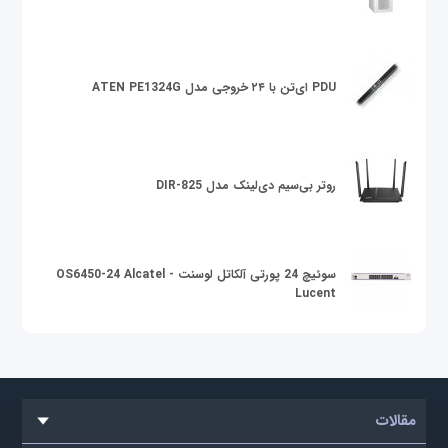
PDU ای‌تن با ۲۴ خروجی مدل ATEN PE1324G
روتر بی‌سیم دی‌لینک مدل DIR-825
سوئیچ 24 پورتی آلکاتل لوسنت OS6450-24 Alcatel -
Lucent
مقالات