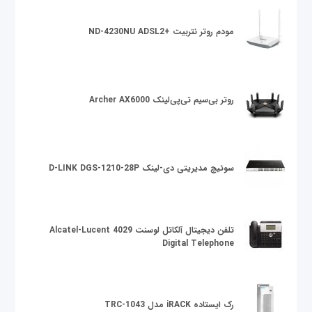
مودم روتر نتربیت +ND-4230NU ADSL2
روتر بی‌سیم تی‌پی‌لینک Archer AX6000
سوئیچ مدیریتی دی-لینک D-LINK DGS-1210-28P
تلفن دیجیتال آلکاتل لوسنت Alcatel-Lucent 4029
Digital Telephone
رک ایستاده iRACK مدل TRC-1043