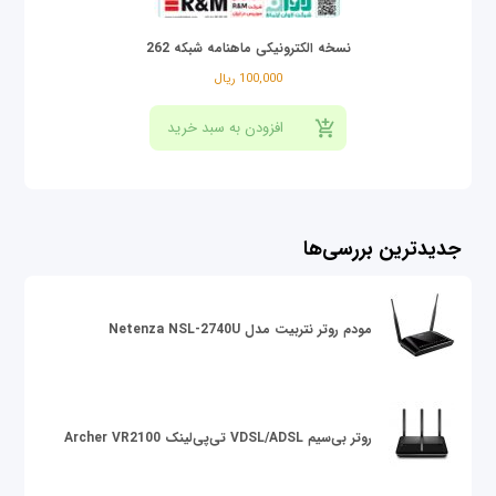
نسخه الکترونیکی ماهنامه شبکه 262
100,000 ریال
جدیدترین بررسی‌ها
مودم روتر نتربیت مدل Netenza NSL-2740U
روتر بی‌سیم VDSL/ADSL تی‌پی‌لینک Archer VR2100