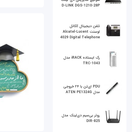
D-LINK DGS-1210-28P
تلفن دیجیتال آلکاتل
لوسنت Alcatel-Lucent
4029 Digital Telephone
رک ایستاده iRACK مدل
TRC-1043
PDU ای‌تن با ۲۴ خروجی
مدل ATEN PE1324G
روتر بی‌سیم دی‌لینک مدل
DIR-825