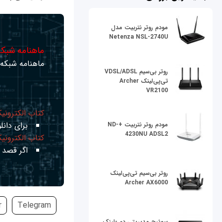
مودم روتر نتربیت مدل
Netenza NSL-2740U
ماهنامه شبکه 
ماهنامه شبکه ر
روتر بی‌سیم VDSL/ADSL
تی‌پی‌لینک Archer
VR2100
کتاب الکترونی
برای دانلو
مودم روتر نتربیت +ND-
4230NU ADSL2
کتاب الکترونی
اگر قصد ی
روتر بی‌سیم تی‌پی‌لینک
Archer AX6000
r
Telegram
سوئیچ مدیریتی دی-لینک