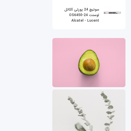
سوئیچ 24 پورتی آلکاتل
لوسنت OS6450-24
Alcatel - Lucent