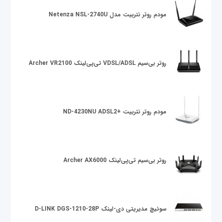
مودم روتر نتربیت مدل Netenza NSL-2740U
روتر بی‌سیم VDSL/ADSL تی‌پی‌لینک Archer VR2100
مودم روتر نتربیت +ND-4230NU ADSL2
روتر بی‌سیم تی‌پی‌لینک Archer AX6000
سوئیچ مدیریتی دی-لینک D-LINK DGS-1210-28P