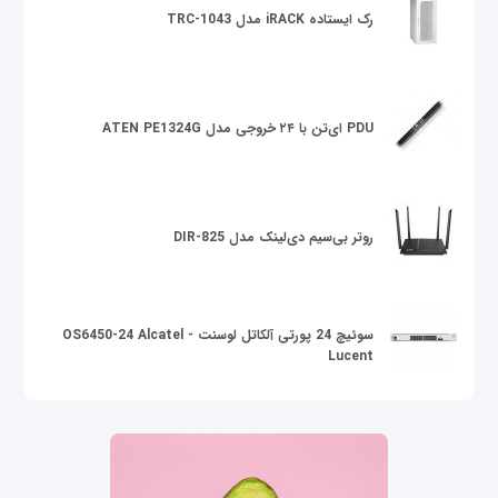
رک ایستاده iRACK مدل TRC-1043
PDU ای‌تن با ۲۴ خروجی مدل ATEN PE1324G
روتر بی‌سیم دی‌لینک مدل DIR-825
سوئیچ 24 پورتی آلکاتل لوسنت OS6450-24 Alcatel -
Lucent