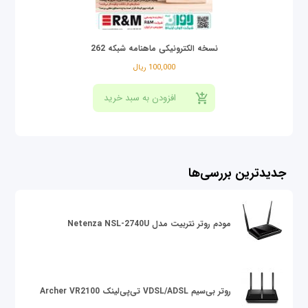
نسخه الکترونیکی ماهنامه شبکه 262
100,000 ریال
جدیدترین بررسی‌ها
مودم روتر نتربیت مدل Netenza NSL-2740U
روتر بی‌سیم VDSL/ADSL تی‌پی‌لینک Archer VR2100