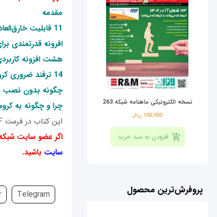
مقدمه
11 قابلیت خارق‌العاده مرورگر کروم که ازشان بی‌خبر هستید!
افرونه قدرتمندی بر
هشت افزونه کاربردی 
14 ترفند ضروری کروم
چگونه بدون نصب مج
نسخه الکترونیکی ماهنامه شبکه 263
چرا و چگونه به کروم 64 بیتی سوییچ کنی
100,000 ریال
این کتاب در فرمت PDF و 56 صفحه آماده شده است. اعضای سایت شبکه می‌توانند این کتاب را از روی لینک زیر دانلود کنند:
اگر عضو سایت شبکه هستید؛ 
سایت
باشید.
پروفرش‌ترین محصول
r
Telegram