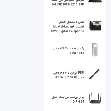
D-LINK DGS-1210-28P
تلفن دیجیتال آلکاتل
لوسنت Alcatel-Lucent
4029 Digital Telephone
رک ایستاده iRACK مدل
TRC-1043
PDU ای‌تن با ۲۴ خروجی
مدل ATEN PE1324G
روتر بی‌سیم دی‌لینک مدل
DIR-825