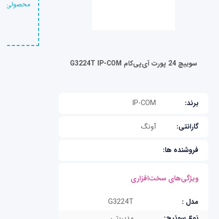
محصولی را 
سوییچ 24 پورت آی‌پی‌کام G3224T IP-COM
برند:
IP-COM
گارانتی:
آونگ
فروشنده ها:
ویژگی‌های سخت‌افزاری
مدل :
G3224T
نوع سوئیچ:
مدیریتی