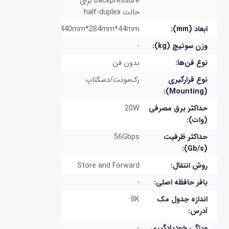
backpressure برای
حالت half-duplex
ابعاد (mm):
440mm*284mm*44mm
وزن سوئیچ (kg):
-
نوع فن‌ها:
بدون فن
نوع قرارگیری
رک‌مونت/دسکتاپ
(Mounting):
حداکثر برق مصرفی
20W
(وات):
حداکثر ظرفیت
56Gbps
(Gb/s):
روش انتقال:
Store and Forward
بافر حافظه اصلی:
-
اندازه جدول مک
8K
آدرس:
ویژگی خودیادگیری
-