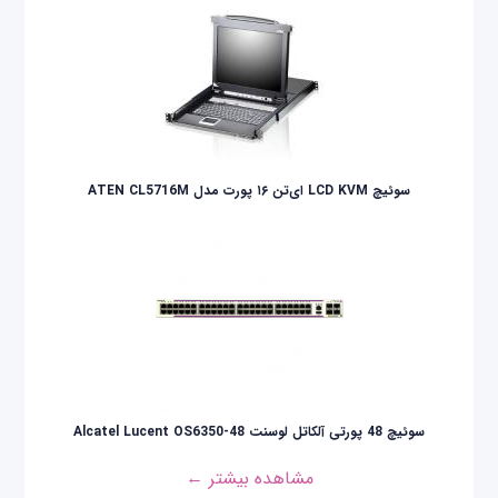
سوئيچ LCD KVM ای‌تن ۱۶ پورت مدل ATEN CL5716M
سوئیچ 48 پورتی آلکاتل لوسنت Alcatel Lucent OS6350-48
مشاهده بیشتر ←