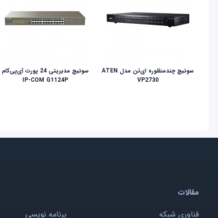
سوئیچ چندمنظوره ای‌تن مدل ATEN
سوئیچ مدیریتی 24 پورت آی‌پی‌کام
IP-COM G1124P
VP2730
مقالات
فناوری شبکه
برنامه نویسی