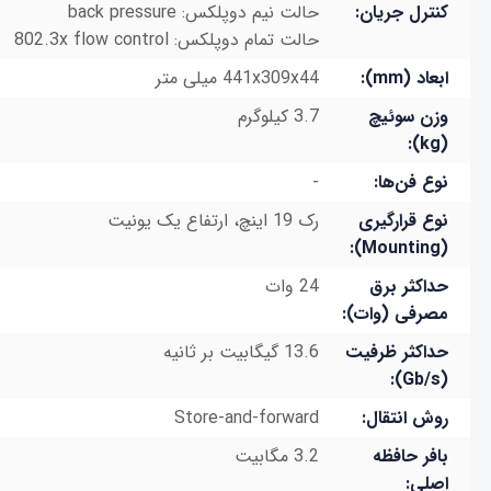
کنترل جریان:
حالت نیم دوپلکس: back pressure
حالت تمام دوپلکس: 802.3x flow control
ابعاد (mm):
441x309x44 میلی متر
وزن سوئیچ
3.7 کیلوگرم
(kg):
نوع فن‌ها:
-
نوع قرارگیری
رک 19 اینچ، ارتفاع یک یونیت
(Mounting):
حداکثر برق
24 وات
مصرفی (وات):
حداکثر ظرفیت
13.6 گیگابیت بر ثانیه
(Gb/s):
روش انتقال:
Store-and-forward
بافر حافظه
3.2 مگابیت
اصلی: