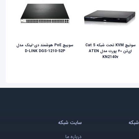
سوئیچ KVM تحت شبکه Cat 5
سوییچ PoE هوشمند دی-لینک مدل
ای‌تن ۴۰ پورت مدل ATEN
D-LINK DGS-1210-52P
KN2140v
شبکه
سایت شبکه
درباره ما