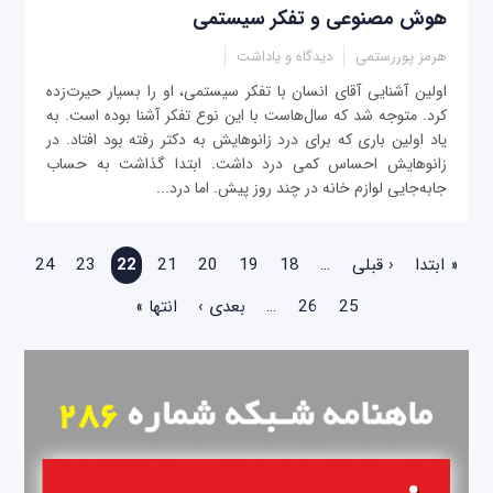
هوش مصنوعی و تفکر سیستمی
هرمز پوررستمی
دیدگاه و یاداشت
اولین آشنایی آقای انسان با تفکر سیستمی، او را بسیار حیرت‌زده
کرد. متوجه شد که سال‌هاست با این نوع تفکر آشنا بوده است. به
یاد اولین باری که برای درد زانو‌هایش به دکتر رفته بود افتاد. در
زانوهایش احساس کمی درد داشت. ابتدا گذاشت به حساب
جابه‌جایی لوازم خانه در چند روز پیش. اما درد...
صفحه‌ها
« ابتدا
‹ قبلی
…
18
19
20
21
22
23
24
25
26
…
بعدی ›
انتها »