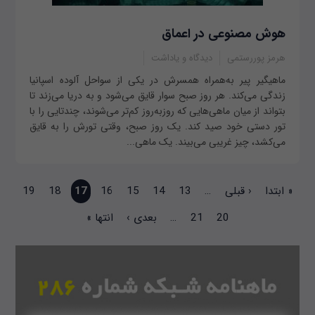
هوش مصنوعی در اعماق
هرمز پوررستمی
دیدگاه و یاداشت
ماهیگیر پیر به‌همراه همسرش در یکی از سواحل آلوده اسپانیا
زندگی می‌کند. هر روز صبح سوار قایق می‌شود و به دریا می‌زند تا
بتواند از میان ماهی‌هایی که روزبه‌روز کم‌تر می‌شوند، چندتایی را با
تور دستی خود صید کند. یک روز صبح، وقتی تورش را به قایق
می‌کشد، چیز غریبی می‌بیند. یک ماهی...
صفحه‌ها
« ابتدا
‹ قبلی
…
13
14
15
16
17
18
19
20
21
…
بعدی ›
انتها »