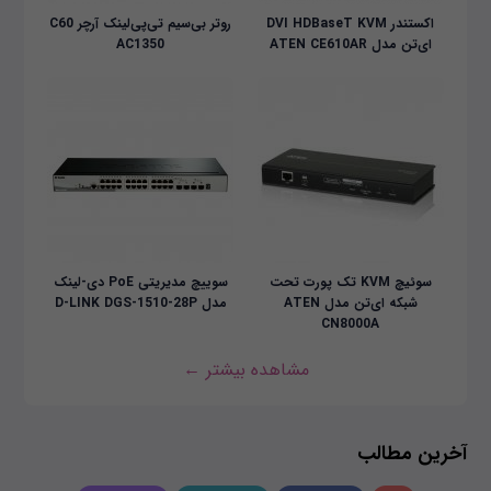
اکستندر DVI HDBaseT KVM
روتر بی‌سیم تی‌پی‌لینک آرچر C60
ای‌تن مدل ATEN CE610AR
AC1350
سوئیچ KVM تک پورت تحت
سوییچ مدیریتی PoE دی-لینک
شبکه ای‌تن مدل ATEN
مدل D-LINK DGS-1510-28P
CN8000A
مشاهده بیشتر ←
آخرین مطالب