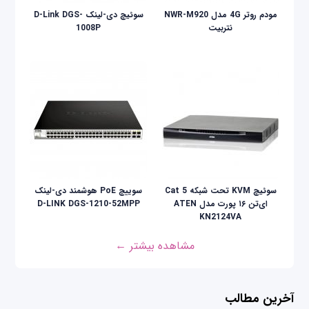
مودم روتر 4G مدل NWR-M920
سوئیچ دی-لینک D-Link DGS-
نتربیت
1008P
سوئیچ KVM تحت شبکه Cat 5
سوییچ PoE هوشمند دی-لینک
ای‌تن ۱۶ پورت مدل ATEN
D-LINK DGS-1210-52MPP
KN2124VA
مشاهده بیشتر ←
آخرین مطالب