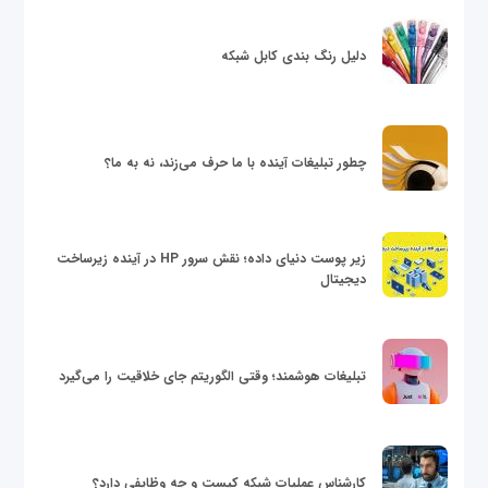
دلیل رنگ بندی کابل شبکه
چطور تبلیغات آینده با ما حرف می‌زند، نه به ما؟
زیر پوست دنیای داده؛ نقش سرور HP در آینده زیرساخت
دیجیتال
تبلیغات هوشمند؛ وقتی الگوریتم جای خلاقیت را می‌گیرد
کارشناس عملیات شبکه کیست و چه وظایفی دارد؟