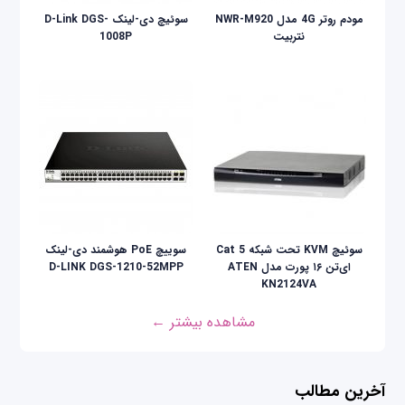
مودم روتر 4G مدل NWR-M920
سوئیچ دی-لینک D-Link DGS-
نتربیت
1008P
سوئیچ KVM تحت شبکه Cat 5
سوییچ PoE هوشمند دی-لینک
ای‌تن ۱۶ پورت مدل ATEN
D-LINK DGS-1210-52MPP
KN2124VA
مشاهده بیشتر ←
آخرین مطالب