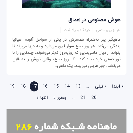
هوش مصنوعی در اعماق
هرمز پوررستمی
دیدگاه و یاداشت
ماهیگیر پیر به‌همراه همسرش در یکی از سواحل آلوده اسپانیا
زندگی می‌کند. هر روز صبح سوار قایق می‌شود و به دریا می‌زند تا
بتواند از میان ماهی‌هایی که روزبه‌روز کم‌تر می‌شوند، چندتایی را با
تور دستی خود صید کند. یک روز صبح، وقتی تورش را به قایق
می‌کشد، چیز غریبی می‌بیند. یک ماهی...
صفحه‌ها
« ابتدا
‹ قبلی
…
13
14
15
16
17
18
19
20
21
…
بعدی ›
انتها »