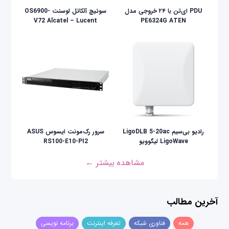
PDU ای‌تن با ۲۴ خروجی مدل
سوئیچ آلکاتل لوسنت OS6900-
V72 Alcatel – Lucent
PE6324G ATEN
رادیو بی‌سیم LigoDLB 5-20ac
سرور رک‌مونت ایسوس ASUS
LigoWave لیگوویو
RS100-E10-PI2
مشاهده بیشتر ←
آخرین مطالب
همه
فناوری شبکه
تعرفه اینترنت
برنامه نویسی