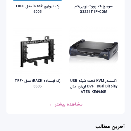
سوییچ 24 پورت آی‌پی‌کام
رک دیواری iRack مدل TRH-
6005
G3224T IP-COM
اکستندر KVM تحت شبکه USB
رک ایستاده iRACK مدل TRF-
DVI-I Dual Display ای‌تن مدل
0505
ATEN KE6940R
مشاهده بیشتر ←
آخرین مطالب