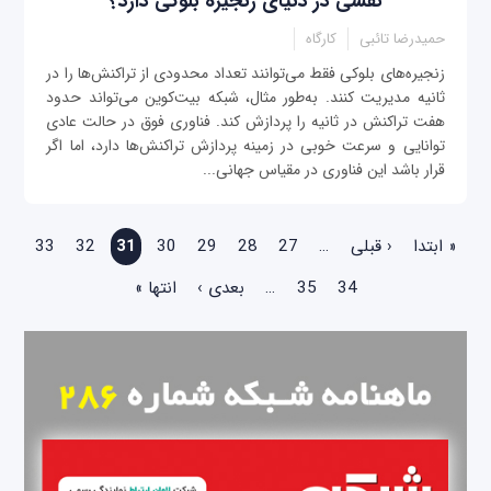
نقشی در دنیای زنجیره بلوکی دارد؟
حمیدرضا تائبی
کارگاه
زنجیره‌های بلوکی فقط می‌توانند تعداد محدودی از تراکنش‌ها را در
ثانیه مدیریت کنند. به‌طور مثال، شبکه بیت‌کوین می‌تواند حدود
هفت تراکنش در ثانیه را پردازش کند. فناوری فوق در حالت عادی
توانایی و سرعت خوبی در زمینه پردازش تراکنش‌ها دارد، اما اگر
قرار باشد این فناوری در مقیاس جهانی...
صفحه‌ها
« ابتدا
‹ قبلی
…
27
28
29
30
31
32
33
34
35
…
بعدی ›
انتها »