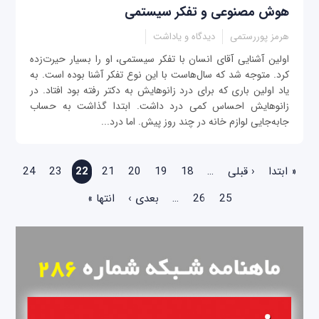
هوش مصنوعی و تفکر سیستمی
هرمز پوررستمی
دیدگاه و یاداشت
اولین آشنایی آقای انسان با تفکر سیستمی، او را بسیار حیرت‌زده
کرد. متوجه شد که سال‌هاست با این نوع تفکر آشنا بوده است. به
یاد اولین باری که برای درد زانو‌هایش به دکتر رفته بود افتاد. در
زانوهایش احساس کمی درد داشت. ابتدا گذاشت به حساب
جابه‌جایی لوازم خانه در چند روز پیش. اما درد...
صفحه‌ها
« ابتدا
‹ قبلی
…
18
19
20
21
22
23
24
25
26
…
بعدی ›
انتها »