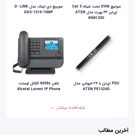
سوئیچ KVM تحت شبکه Cat 5
سوییچ دی-لینک مدل D- LINK
ای‌تن ۳۲ پورت مدل ATEN
DGS-1210-10MP
KN8132V
PDU ای‌تن با ۲۴ خروجی مدل
تلفن 8058s آلکاتل لوسنت
Alcatel Lucent IP Phone
ATEN PE1324G
مشاهده بیشتر ←
آخرین مطالب