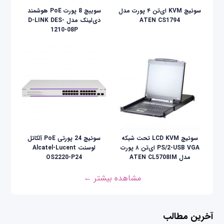
سوئیچ KVM ای‌تن ۴ پورت مدل
سوییچ 8 پورت PoE هوشمند
ATEN CS1794
دی‌لینک مدل D-LINK DES-
1210-08P
سوئيچ LCD KVM تحت شبکه
سوئیچ 24 پورتی PoE آلکاتل
PS/2-USB VGA ای‌تن ۸ پورت
لوسنت Alcatel-Lucent
مدل ATEN CL5708IM
OS2220-P24
مشاهده بیشتر ←
آخرین مطالب