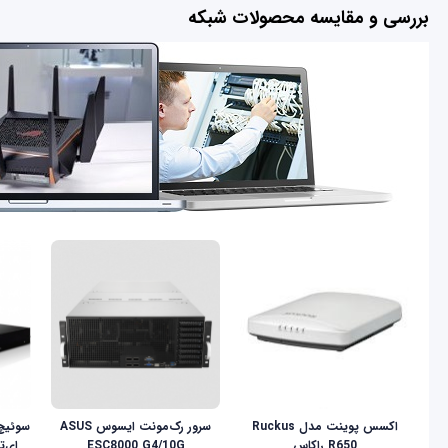
بررسی و مقایسه محصولات شبکه
اکسس پوینت مدل Ruckus
سرور رک‌مونت ایسوس ASUS
R650 راکاس
ESC8000 G4/10G
ای‌تن م