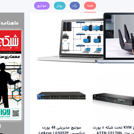
همه
رک
روتر
سوئیچ
سوئیچ KVM تحت شبکه ۸ پورت
سوئیچ مدیریتی 48 پورت
دل ATEN CS1708i
لینکسیس Linksys LGS552P