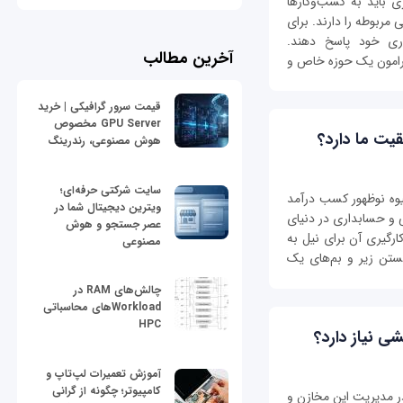
ی باید به کسب‌وکارها
مربوطه را دارند. برای
ری خود پاسخ دهند.
آخرین مطالب
رامون یک حوزه خاص و
قیمت سرور گرافیکی | خرید
GPU Server مخصوص
ت ما دارد؟
هوش مصنوعی، رندرینگ
سایت شرکتی حرفه‌ای؛
وه نوظهور کسب درآمد
ویترین دیجیتال شما در
ی و حسابداری در دنیای
عصر جستجو و هوش
رگیری آن برای نیل به
مصنوعی
ستن زیر و بم‌های یک
چالش‌های RAM در
Workloadهای محاسباتی
HPC
ی نیاز دارد؟
آموزش تعمیرات لپ‌تاپ و
کامپیوتر؛ چگونه از گرانی
در مدیریت این مخازن و