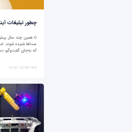
چطور تبلیغات آیند
تا همین چند سال پیش، ت
صداها شنیده شوند. اما د
که به‌جای گفت‌وگو، دس
22/08/1404 - 16:30