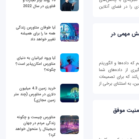
10 روند برتر تجارت و
فناوری در سال 2022
دی را در فضای آنلاین
آیا طوفان متاورس زندگی
قش مهمی در
همه ما را برای همیشه
تغییر خواهد داد
آیا ورود ایرانیان به دنیای
که داده‌ها و الگوریتم
متاورس امکان‌پذیر است؟
یری از داده‌های شما
چگونه؟
‌کند که برای تصمیمات
ین، به استثنای برخی از
خرید زمین 4.3 میلیون
دلاری در متاورس (چند متر
زمین مجازی)
منیت موفق
متاورس چیست و چگونه
زندگی مردم در جهان
دیجیتال را متحول خواهد
کرد؟