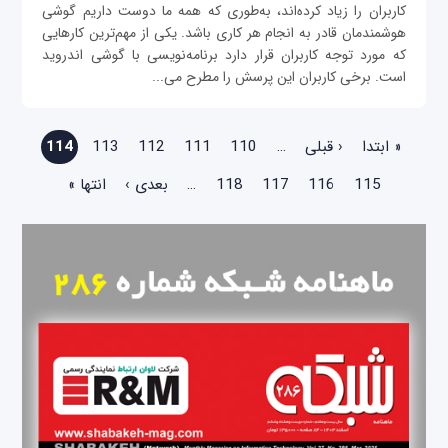
کاربران را زیاد کرده‌اند، به‌طوری که همه ما دوست داریم گوشی
هوشمندمان قادر به انجام هر کاری باشد. یکی از مهم‌ترین کارهایی
که مورد توجه کاربران قرار دارد برنامه‌نویسی با گوشی اندروید
است. برخی کاربران این پرسش را مطرح می‌...
صفحه‌ها
« ابتدا
‹ قبلی
…
110
111
112
113
114
115
116
117
118
…
بعدی ›
انتها »