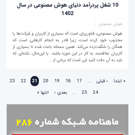
10 شغل پردرآمد دنیای هوش مصنوعی در سال
1402
هوش مصنوعی
هوش مصنوعی، فناوری‌ای است که بسیاری از کاربران و شرکت‌ها را
مجذوب خود کرده است، زیرا قادر به انجام کارهایی است که
همگان را شگفت‌زده می‌کند. همین مسئله باعث شده تا بسیاری از
کاربران علاقه‌مند به کار در این حوزه باشند. با این‌حال، نکته‌ای که
باید به آن دقت کنید این است که برخی از...
صفحه‌ها
« ابتدا
‹ قبلی
…
17
18
19
20
21
22
23
24
25
…
بعدی ›
انتها »