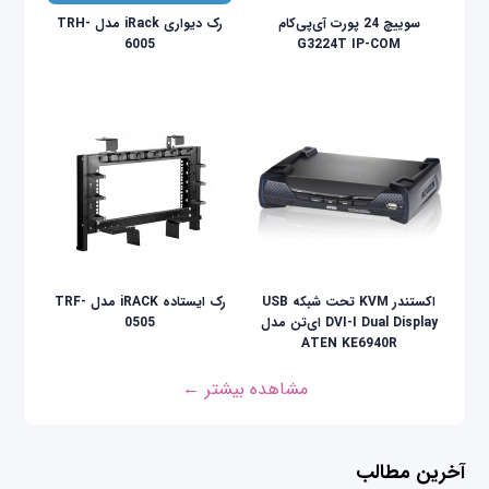
سوییچ 24 پورت آی‌پی‌کام
رک دیواری iRack مدل TRH-
6005
G3224T IP-COM
اکستندر KVM تحت شبکه USB
رک ایستاده iRACK مدل TRF-
DVI-I Dual Display ای‌تن مدل
0505
ATEN KE6940R
مشاهده بیشتر ←
آخرین مطالب