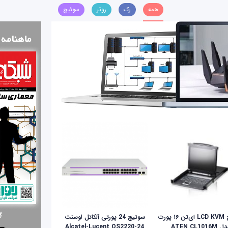
همه
رک
روتر
سوئیچ
سوئيچ LCD KVM ای‌تن ۱۶ پورت
سوئیچ 24 پورتی آلکاتل لوسنت
ATEN CL1016M
Alcatel-Lucent OS2220-24