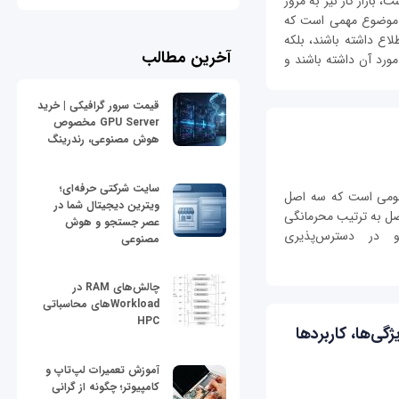
 بازار کار نیز به مرور
ر موضوع مهمی است که
طلاع داشته باشند، بلکه
آخرین مطالب
مورد آن داشته باشند و
قیمت سرور گرافیکی | خرید
GPU Server مخصوص
هوش مصنوعی، رندرینگ
سایت شرکتی حرفه‌ای؛
CIA Tr، یک مدل مفهومی است که سه اصل
ویترین دیجیتال شما در
صل به ترتیب محرمانگی
عصر جستجو و هوش
Confide)، یکپارچگی (Integrity) و در دسترس‌پذیری
مصنوعی
چالش‌های RAM در
Workloadهای محاسباتی
HPC
 پایگاه ‌داده‌های Amazon، ویژگی‌ها، کاربردها
آموزش تعمیرات لپ‌تاپ و
کامپیوتر؛ چگونه از گرانی