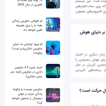
10 روند برتر تجارت و
شده است. این سیستم
فناوری در سال 2022
د و زمانی که روی سخت‌افزارهای
RouterBOA) یا حتی روی کامپیوترهای معمولی
آیا طوفان متاورس زندگی
همه ما را برای همیشه
تغییر خواهد داد
ر بر دنیای هوش
آیا ورود ایرانیان به دنیای
متاورس امکان‌پذیر است؟
چگونه؟
مان دیگری در اختیار
 ردپای هوش مصنوعی را
تماعی، کاربران در حال
خرید زمین 4.3 میلیون
 برنامه‌های کاربردی
دلاری در متاورس (چند متر
زمین مجازی)
متاورس چیست و چگونه
حال حرکت است؟
زندگی مردم در جهان
دیجیتال را متحول خواهد
کرد؟