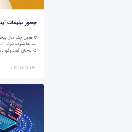
چطور تبلیغات آیند
تا همین چند سال پیش، ت
صداها شنیده شوند. اما د
که به‌جای گفت‌وگو، دس
22/08/1404 - 16:30