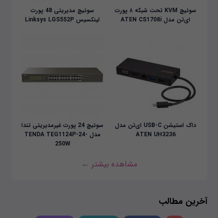
سوئیچ KVM تحت شبکه ۸ پورت
سوئیچ مدیریتی 48 پورت
ای‌تن مدل ATEN CS1708i
لینکسیس Linksys LGS552P
داک استیشن USB-C ای‌تن مدل
سوئیچ 24 پورت غیرمدیریتی تندا
ATEN UH3236
مدل TENDA TEG1124P-24-
250W
مشاهده بیشتر ←
آخرین مطالب