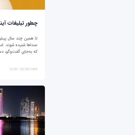
چطور تبلیغات آیند
تا همین چند سال پیش، ت
صداها شنیده شوند. اما د
که به‌جای گفت‌وگو، دس
22/08/1404 - 16:30