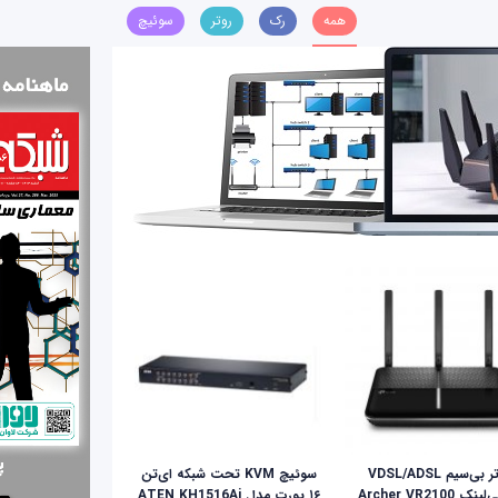
همه
رک
روتر
سوئیچ
روتر بی‌سیم VDSL/ADSL
سوئیچ KVM تحت شبکه ای‌تن
نک Archer VR2100
۱۶ پورت مدل ATEN KH1516Ai