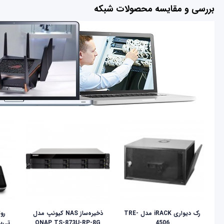
بررسی و مقایسه محصولات شبکه
رک دیواری iRACK مدل TRE-
ذخیره‌ساز NAS کیونپ مدل
4506
QNAP TS-873U-RP-8G
تی‌پی‌لی