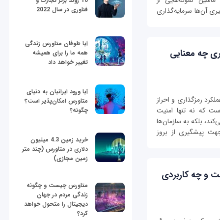
اشین نمونه‌هایی از
10 روند برتر تجارت و
فناوری در سال 2022
ی آن‌ها سرمایه‌گذاری
آیا طوفان متاورس زندگی
بری چه معنایی
همه ما را برای همیشه
تغییر خواهد داد
آیا ورود ایرانیان به دنیای
ملکرد رمزگذاری و احراز
متاورس امکان‌پذیر است؟
ست که نه تنها امنیت
چگونه؟
کند، بلکه به سازمان‌ها
جهت پیشگیری از بروز
خرید زمین 4.3 میلیون
دلاری در متاورس (چند متر
زمین مجازی)
Queueing the) چیست و چه کاربردی
متاورس چیست و چگونه
زندگی مردم در جهان
دیجیتال را متحول خواهد
کرد؟