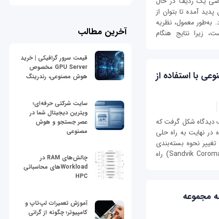
Q) به مطالعه ریاضی یک ردیف در حال
پدید آمده تا بتوان از
 به‌طور معمول، نظریه
آخرین مطالب
، زیرا نتایج هنگام
قیمت سرور گرافیکی | خرید
GPU Server مخصوص
ی با استفاده از
هوش مصنوعی، رندرینگ
سایت شرکتی حرفه‌ای؛
ویترین دیجیتال شما در
 دیدگاه شکل گرفت که
عصر جستجو و هوش
مصنوعی
 در نهایت به راه حلی
غییر نحوه بسته‌بندی
ماشینی بود. وقتی شرکت سندویک کرمانت (Sandvik Coromant) راه
چالش‌های RAM در
Workloadهای محاسباتی
HPC
ه مجموعه
آموزش تعمیرات لپ‌تاپ و
کامپیوتر؛ چگونه از گرانی