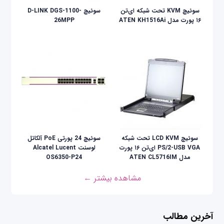
سوئیچ KVM تحت شبکه ای‌تن
سوئیچ D-LINK DGS-1100-
۱۶ پورت مدل ATEN KH1516Ai
26MPP
سوئيچ LCD KVM تحت شبکه
سوئیچ 24 پورتی PoE آلکاتل
PS/2-USB VGA ای‌تن ۱۶ پورت
لوسنت Alcatel Lucent
مدل ATEN CL5716IM
OS6350-P24
مشاهده بیشتر ←
آخرین مطالب