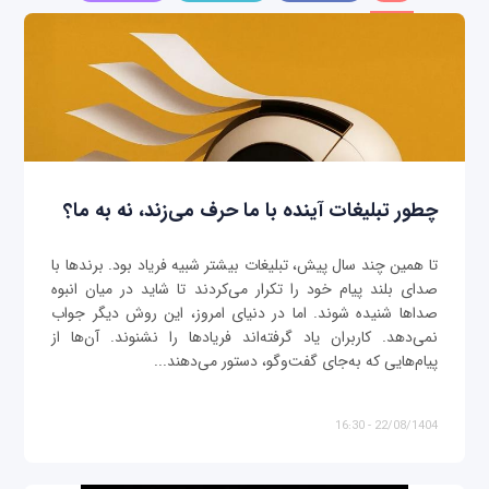
چطور تبلیغات آینده با ما حرف می‌زند، نه به ما؟
تا همین چند سال پیش، تبلیغات بیشتر شبیه فریاد بود. برندها با
صدای بلند پیام خود را تکرار می‌کردند تا شاید در میان انبوه
صداها شنیده شوند. اما در دنیای امروز، این روش دیگر جواب
نمی‌دهد. کاربران یاد گرفته‌اند فریادها را نشنوند. آن‌ها از
پیام‌هایی که به‌جای گفت‌وگو، دستور می‌دهند...
22/08/1404 - 16:30