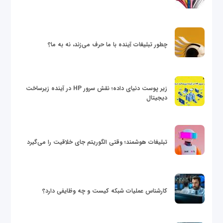
چطور تبلیغات آینده با ما حرف می‌زند، نه به ما؟
زیر پوست دنیای داده؛ نقش سرور HP در آینده زیرساخت
دیجیتال
تبلیغات هوشمند؛ وقتی الگوریتم جای خلاقیت را می‌گیرد
کارشناس عملیات شبکه کیست و چه وظایفی دارد؟