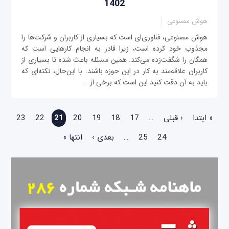
1402
هوش مصنوعی
هوش مصنوعی، فناوری‌ای است که بسیاری از کاربران و شرکت‌ها را
مجذوب خود کرده است، زیرا قادر به انجام کارهایی است که
همگان را شگفت‌زده می‌کند. همین مسئله باعث شده تا بسیاری از
کاربران علاقه‌مند به کار در این حوزه باشند. با این‌حال، نکته‌ای که
باید به آن دقت کنید این است که برخی از...
صفحه‌ها
« ابتدا
‹ قبلی
…
17
18
19
20
21
22
23
24
25
…
بعدی ›
انتها »