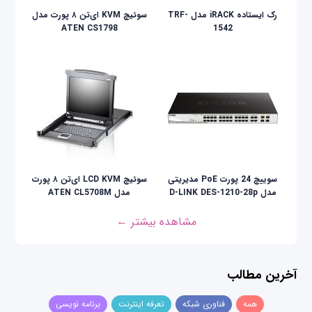
رک ایستاده iRACK مدل TRF-
سوئیچ KVM ای‌تن ۸ پورت مدل
ATEN CS1798
1542
سوییچ 24 پورت PoE مدیریتی
سوئيچ LCD KVM ای‌تن ۸ پورت
مدل D-LINK DES-1210-28p
مدل ATEN CL5708M
مشاهده بیشتر ←
آخرین مطالب
همه
فناوری شبکه
تعرفه اینترنت
برنامه نویسی