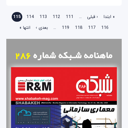
صفحه‌ها
« ابتدا
‹ قبلی
…
111
112
113
114
115
116
117
118
119
…
بعدی ›
انتها »