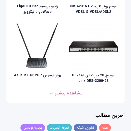
مودم روتر نتربیت +NV-4231N
رادیو بی‌سیم LigoDLB 5ac
VDSL & VDSL/ADSL2
LigoWave لیگوویو
سوییچ 28 پورت دی لینک D-
روتر ایسوس Asus RT-N12HP
Link DES-3200-28
مشاهده بیشتر ←
آخرین مطالب
همه
فناوری شبکه
تعرفه اینترنت
برنامه نویسی