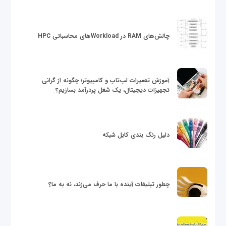
چالش‌های RAM در Workloadهای محاسباتی HPC
آموزش تعمیرات لپ‌تاپ و کامپیوتر؛ چگونه از گرانی
تجهیزات دیجیتال، یک شغل پردرآمد بسازیم؟
دلیل رنگ بندی کابل شبکه
چطور تبلیغات آینده با ما حرف می‌زند، نه به ما؟