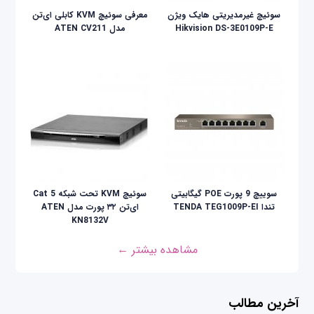
سوئیچ غیرمدیریتی هایک ویژن
معرفی سوئیچ KVM کابلی ای‌تن
Hikvision DS-3E0109P-E
مدل ATEN CV211
سوییچ 9 پورت POE گیگابیتی
سوئیچ KVM تحت شبکه Cat 5
تندا TENDA TEG1009P-EI
ای‌تن ۳۲ پورت مدل ATEN
KN8132V
مشاهده بیشتر ←
آخرین مطالب