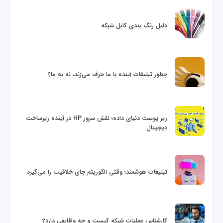
دلیل رنگ بندی کابل شبکه
چطور تبلیغات آینده با ما حرف می‌زند، نه به ما؟
زیر پوست دنیای داده؛ نقش سرور HP در آینده زیرساخت
دیجیتال
تبلیغات هوشمند؛ وقتی الگوریتم جای خلاقیت را می‌گیرد
کارشناس عملیات شبکه کیست و چه وظایفی دارد؟