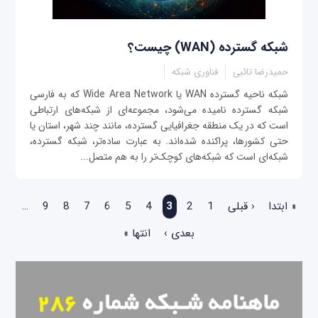
شبکه گسترده (WAN) چیست؟
حمیدرضا تائبی
فناوری شبکه
شبکه ناحیه گسترده WAN یا Wide Area Network که به فارسی
شبکه گسترده نامیده می‌شود، مجموعه‌ای از شبکه‌های ارتباطی
است که در یک منطقه جغرافیایی گسترده، مانند چند شهر، استان یا
حتی کشورها، پراکنده شده‌اند. به عبارت ساده‌تر، شبکه گسترده،
شبکه‌ای است که شبکه‌های کوچک‌تر را به هم متصل...
صفحه‌ها
« ابتدا
‹ قبلی
1
2
3
4
5
6
7
8
9
…
بعدی ›
انتها »