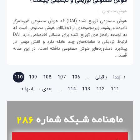
هوش مصنوعی توزیعی و تجمیعی چیست؟
هوش مصنوعی
هوش مصنوعی توزیع شده (DAI) که هوش مصنوعی غیرمتمرکز
نامیده می‌شود، زیرمجموعه‌ای از تحقیقات هوش مصنوعی است که
به توسعه راه‌حل‌های توزیع شده برای مسائل اختصاص دارد. DAI
ارتباط نزدیکی با سامانه‌های چند عامله دارد و نقش مهمی در
پیشبرد دستاوردهای هوش مصنوعی داشته است. در این مقاله
قصد...
صفحه‌ها
« ابتدا
‹ قبلی
…
106
107
108
109
110
111
112
113
114
…
بعدی ›
انتها »