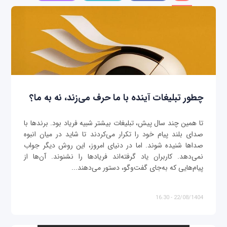
چطور تبلیغات آینده با ما حرف می‌زند، نه به ما؟
تا همین چند سال پیش، تبلیغات بیشتر شبیه فریاد بود. برندها با
صدای بلند پیام خود را تکرار می‌کردند تا شاید در میان انبوه
صداها شنیده شوند. اما در دنیای امروز، این روش دیگر جواب
نمی‌دهد. کاربران یاد گرفته‌اند فریادها را نشنوند. آن‌ها از
پیام‌هایی که به‌جای گفت‌وگو، دستور می‌دهند...
22/08/1404 - 16:30