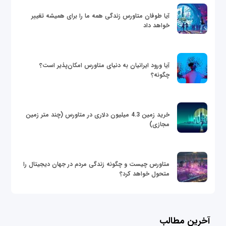
آیا طوفان متاورس زندگی همه ما را برای همیشه تغییر
خواهد داد
آیا ورود ایرانیان به دنیای متاورس امکان‌پذیر است؟
چگونه؟
خرید زمین 4.3 میلیون دلاری در متاورس (چند متر زمین
مجازی)
متاورس چیست و چگونه زندگی مردم در جهان دیجیتال را
متحول خواهد کرد؟
آخرین مطالب