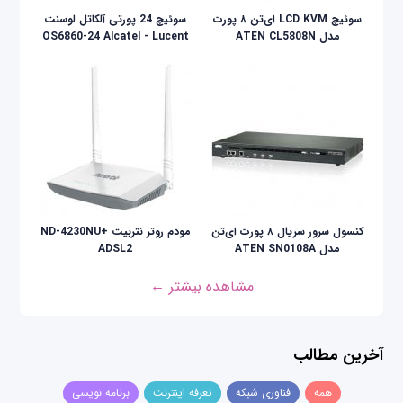
سوئيچ LCD KVM ای‌تن ۸ پورت
سوئیچ 24 پورتی آلکاتل لوسنت
مدل ATEN CL5808N
OS6860-24 Alcatel - Lucent
کنسول سرور سریال ۸ پورت ای‌تن
مودم روتر نتربیت +ND-4230NU
مدل ATEN SN0108A
ADSL2
مشاهده بیشتر ←
آخرین مطالب
همه
فناوری شبکه
تعرفه اینترنت
برنامه نویسی