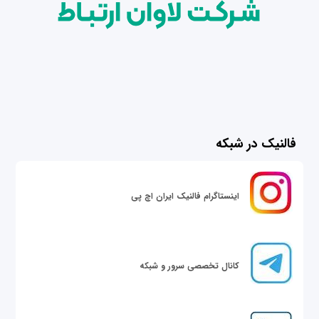
فالنیک در شبکه
اینستاگرام فالنیک ایران اچ پی
کانال تخصصی سرور و شبکه