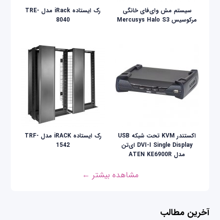
سیستم مش وای‌فای خانگی
رک ایستاده iRack مدل TRE-
مرکوسیس Mercusys Halo S3
8040
اکستندر KVM تحت شبکه USB
رک ایستاده iRACK مدل TRF-
DVI-I Single Display ای‌تن
1542
مدل ATEN KE6900R
مشاهده بیشتر ←
آخرین مطالب