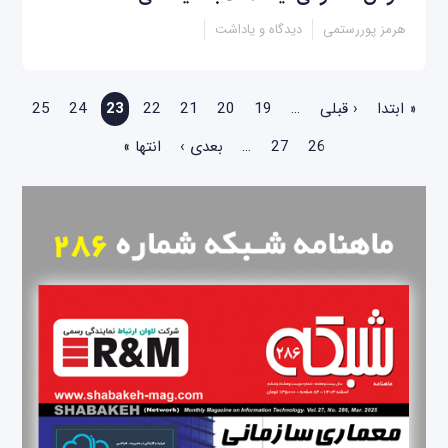
هرمز پوررستمی
دیدگاه و یاداشت
صفحه‌ها
« ابتدا
‹ قبلی
…
19
20
21
22
23
24
25
26
27
…
بعدی ›
انتها »