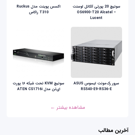
سوئیچ 20 پورتی آلکاتل لوسنت
اکسس پوینت مدل Ruckus
OS6900-T20 Alcatel –
T310 راکاس
Lucent
سرور رک‌مونت ایسوس ASUS
سوئیچ KVM تحت شبکه ۱۶ پورت
RS540-E9-RS36-E
ای‌تن مدل ATEN CS1716i
مشاهده بیشتر ←
آخرین مطالب