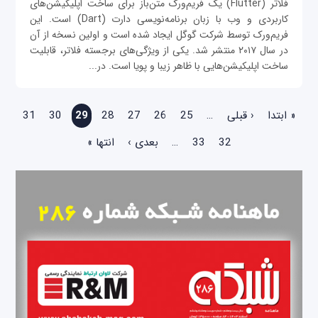
فلاتر (Flutter) یک فریم‌ورک متن‌باز برای ساخت اپلیکیشن‌های
کاربردی و وب با زبان برنامه‌نویسی دارت (Dart) است. این
فریم‌ورک توسط شرکت گوگل ایجاد شده است و اولین نسخه از آن
در سال ۲۰۱۷ منتشر شد. یکی از ویژگی‌های برجسته فلاتر، قابلیت
ساخت اپلیکیشن‌هایی با ظاهر زیبا و پویا است. در...
صفحه‌ها
« ابتدا
‹ قبلی
…
25
26
27
28
29
30
31
32
33
…
بعدی ›
انتها »