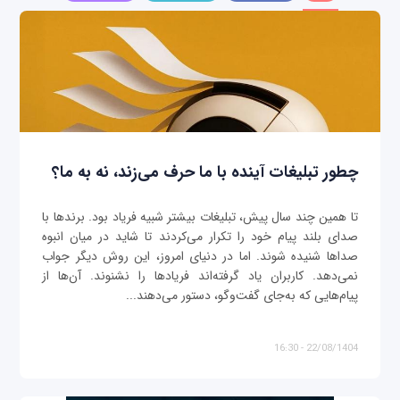
چطور تبلیغات آینده با ما حرف می‌زند، نه به ما؟
تا همین چند سال پیش، تبلیغات بیشتر شبیه فریاد بود. برندها با
صدای بلند پیام خود را تکرار می‌کردند تا شاید در میان انبوه
صداها شنیده شوند. اما در دنیای امروز، این روش دیگر جواب
نمی‌دهد. کاربران یاد گرفته‌اند فریادها را نشنوند. آن‌ها از
پیام‌هایی که به‌جای گفت‌وگو، دستور می‌دهند...
22/08/1404 - 16:30