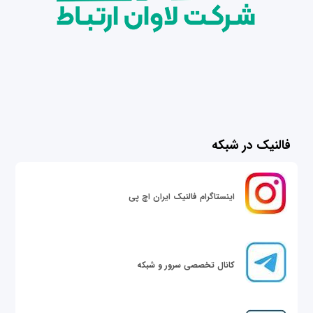
فالنیک در شبکه
اینستاگرام فالنیک ایران اچ پی
کانال تخصصی سرور و شبکه