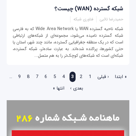
شبکه گسترده (WAN) چیست؟
حمیدرضا تائبی
فناوری شبکه
شبکه ناحیه گسترده WAN یا Wide Area Network که به فارسی
شبکه گسترده نامیده می‌شود، مجموعه‌ای از شبکه‌های ارتباطی
است که در یک منطقه جغرافیایی گسترده، مانند چند شهر، استان یا
حتی کشورها، پراکنده شده‌اند. به عبارت ساده‌تر، شبکه گسترده،
شبکه‌ای است که شبکه‌های کوچک‌تر را به هم متصل...
صفحه‌ها
« ابتدا
‹ قبلی
1
2
3
4
5
6
7
8
9
…
بعدی ›
انتها »