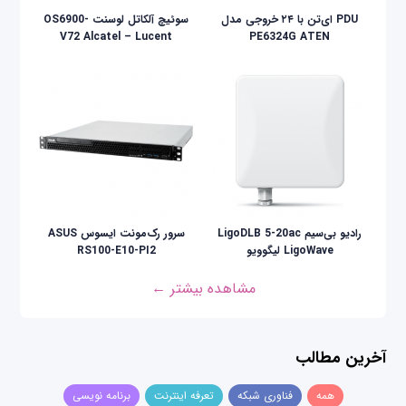
PDU ای‌تن با ۲۴ خروجی مدل
سوئیچ آلکاتل لوسنت OS6900-
V72 Alcatel – Lucent
PE6324G ATEN
رادیو بی‌سیم LigoDLB 5-20ac
سرور رک‌مونت ایسوس ASUS
LigoWave لیگوویو
RS100-E10-PI2
مشاهده بیشتر ←
آخرین مطالب
همه
فناوری شبکه
تعرفه اینترنت
برنامه نویسی