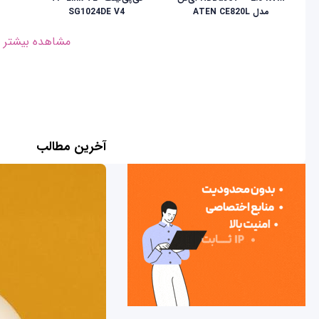
مدل ATEN CE820L
SG1024DE V4
مشاهده بیشتر
آخرین مطالب