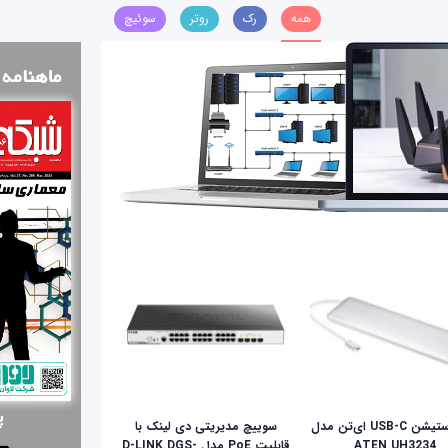
همه
رک
روتر
سوئیچ
داک استیشن USB-C ای‌تن مدل
سوییچ مدیریتی دی لینک با
ATEN UH3234
قابلیت PoE مدل D-LINK DGS-