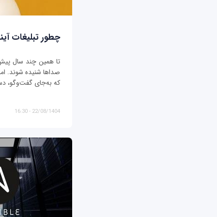
چطور تبلیغات آیند
تا همین چند سال پیش، ت
صداها شنیده شوند. اما د
که به‌جای گفت‌وگو، دس
22/08/1404 - 16:30