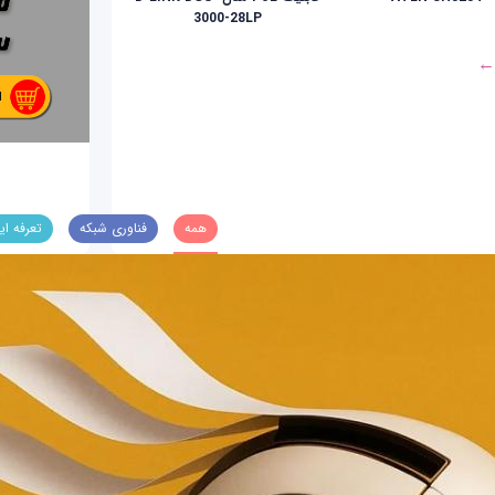
3000-28LP
 ←
همه
فناوری شبکه
تعرفه ای