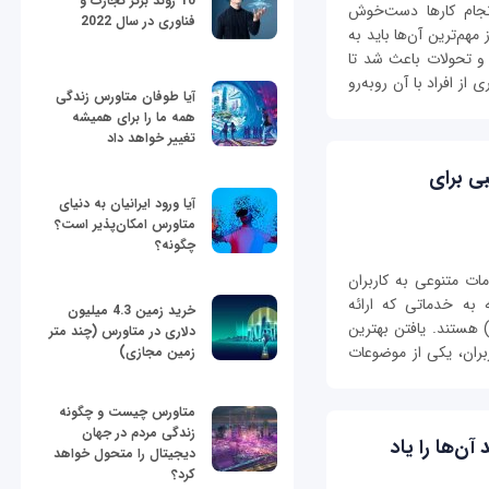
10 روند برتر تجارت و
نجام کارها دست‌خوش
فناوری در سال 2022
مهم‌ترین آن‌ها باید به
ر و تحولات باعث شد تا
ز افراد با آن روبه‌رو
آیا طوفان متاورس زندگی
همه ما را برای همیشه
تغییر خواهد داد
ی برای
آیا ورود ایرانیان به دنیای
متاورس امکان‌پذیر است؟
چگونه؟
ات متنوعی به کاربران
 به خدماتی که ارائه
خرید زمین 4.3 میلیون
ی‌کنند، نیازمند نوع خاصی از میزبانی (Hosting) هستند. یافتن بهترین
دلاری در متاورس (چند متر
بران، یکی از موضوعات
زمین مجازی)
متاورس چیست و چگونه
زندگی مردم در جهان
 آن‌ها را یاد
دیجیتال را متحول خواهد
کرد؟