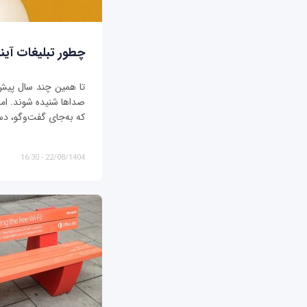
چطور تبلیغات آیند
تا همین چند سال پیش، ت
صداها شنیده شوند. اما د
که به‌جای گفت‌وگو، دس
22/08/1404 - 16:30