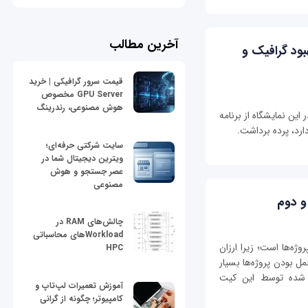
آخرین مطالب
ی Core اینتل: بهبود گرافیک و
قیمت سرور گرافیکی | خرید
GPU Server مخصوص
هوش مصنوعی، رندرینگ
این نمایشگاه از برنامه
ارد، پرده برداشت.
سایت شرکتی حرفه‌ای؛
ویترین دیجیتال شما در
عصر جستجو و هوش
مصنوعی
و دوم
چالش‌های RAM در
Workloadهای محاسباتی
اع پروژه‌ها است؛ زیرا ارزان
HPC
ل بودن پروژه‌ها بسیار
م شده توسط این کیت
آموزش تعمیرات لپ‌تاپ و
کامپیوتر؛ چگونه از گرانی