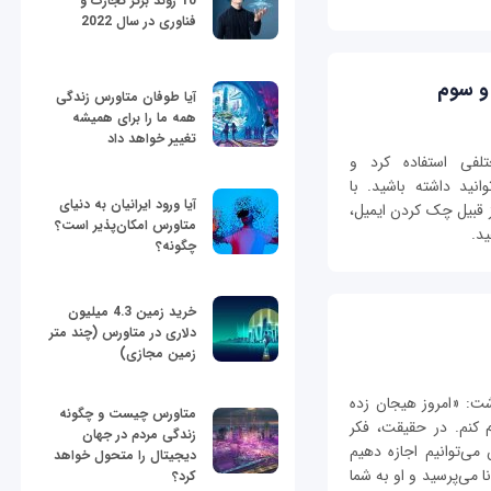
10 روند برتر تجارت و
فناوری در سال 2022
 و سوم
آیا طوفان متاورس زندگی
همه ما را برای همیشه
تغییر خواهد داد
ای مختلفی استفاده کرد و
نید داشته باشید. با
آیا ورود ایرانیان به دنیای
زمره از قبیل چک کردن ایمیل،
متاورس امکان‌پذیر است؟
د.
چگونه؟
خرید زمین 4.3 میلیون
دلاری در متاورس (چند متر
زمین مجازی)
ت: «امروز هیجان زده
متاورس چیست و چگونه
ضه رسمی ویندوز 10 را اعلام کنم. در حقیقت، فکر
زندگی مردم در جهان
می‌توانیم اجازه دهیم
دیجیتال را متحول خواهد
نا می‌پرسید و او به شما
کرد؟