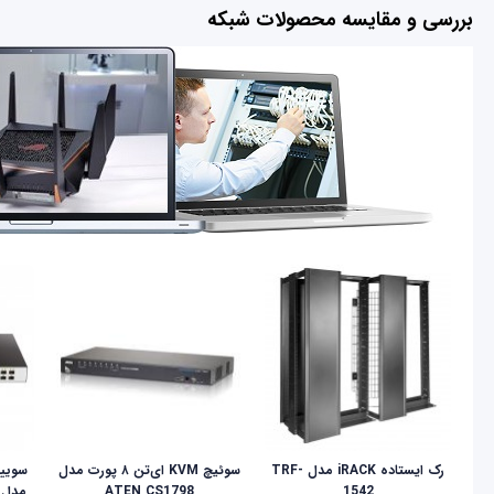
بررسی و مقایسه محصولات شبکه
رک ایستاده iRACK مدل TRF-
سوئیچ KVM ای‌تن ۸ پورت مدل
1542
ATEN CS1798
مدل LINK DES-1210-28p