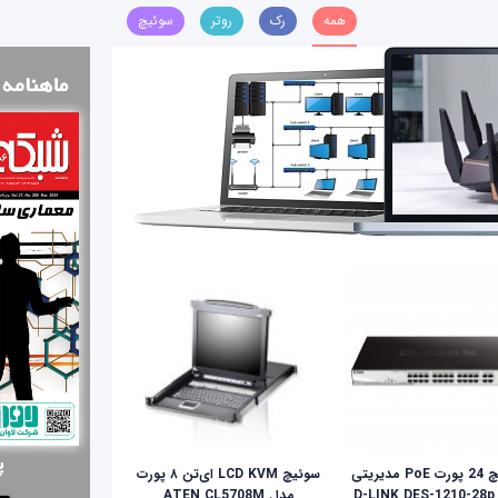
همه
رک
روتر
سوئیچ
سوییچ 24 پورت PoE مدیریتی
سوئيچ LCD KVM ای‌تن ۸ پورت
D-
مدل ATEN CL5708M