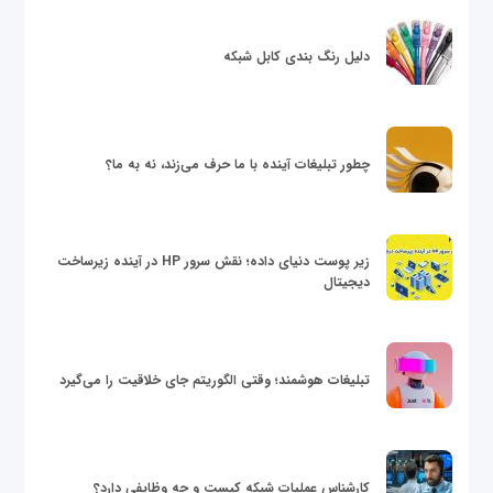
دلیل رنگ بندی کابل شبکه
چطور تبلیغات آینده با ما حرف می‌زند، نه به ما؟
زیر پوست دنیای داده؛ نقش سرور HP در آینده زیرساخت
دیجیتال
تبلیغات هوشمند؛ وقتی الگوریتم جای خلاقیت را می‌گیرد
کارشناس عملیات شبکه کیست و چه وظایفی دارد؟