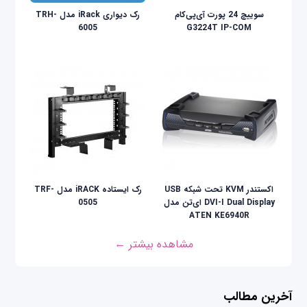
سوییچ 24 پورت آی‌پی‌کام
رک دیواری iRack مدل TRH-
6005
G3224T IP-COM
اکستندر KVM تحت شبکه USB
رک ایستاده iRACK مدل TRF-
DVI-I Dual Display ای‌تن مدل
0505
ATEN KE6940R
مشاهده بیشتر ←
آخرین مطالب