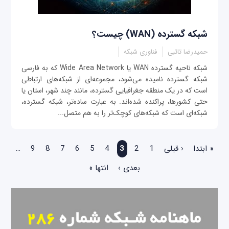
شبکه گسترده (WAN) چیست؟
حمیدرضا تائبی
فناوری شبکه
شبکه ناحیه گسترده WAN یا Wide Area Network که به فارسی
شبکه گسترده نامیده می‌شود، مجموعه‌ای از شبکه‌های ارتباطی
است که در یک منطقه جغرافیایی گسترده، مانند چند شهر، استان یا
حتی کشورها، پراکنده شده‌اند. به عبارت ساده‌تر، شبکه گسترده،
شبکه‌ای است که شبکه‌های کوچک‌تر را به هم متصل...
صفحه‌ها
« ابتدا
‹ قبلی
1
2
3
4
5
6
7
8
9
…
بعدی ›
انتها »