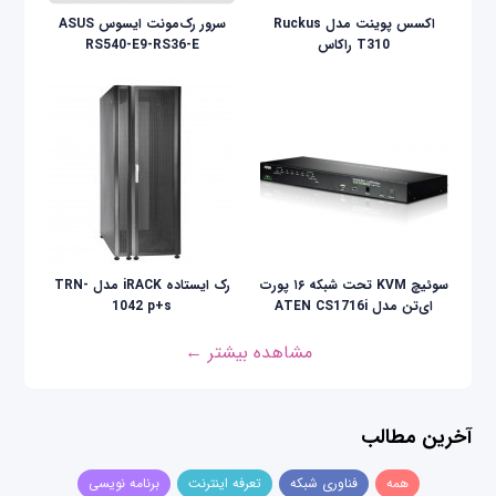
اکسس پوینت مدل Ruckus
سرور رک‌مونت ایسوس ASUS
T310 راکاس
RS540-E9-RS36-E
سوئیچ KVM تحت شبکه ۱۶ پورت
رک ایستاده iRACK مدل TRN-
ای‌تن مدل ATEN CS1716i
1042 p+s
مشاهده بیشتر ←
آخرین مطالب
همه
فناوری شبکه
تعرفه اینترنت
برنامه نویسی