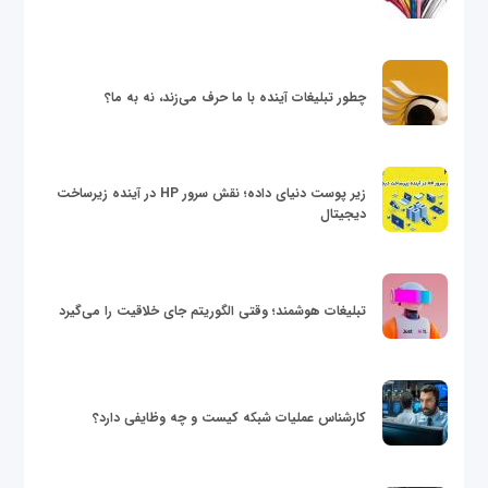
چطور تبلیغات آینده با ما حرف می‌زند، نه به ما؟
زیر پوست دنیای داده؛ نقش سرور HP در آینده زیرساخت
دیجیتال
تبلیغات هوشمند؛ وقتی الگوریتم جای خلاقیت را می‌گیرد
کارشناس عملیات شبکه کیست و چه وظایفی دارد؟