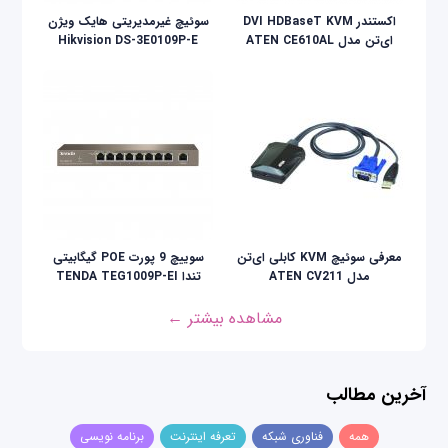
اکستندر DVI HDBaseT KVM
سوئیچ غیرمدیریتی هایک ویژن
ای‌تن مدل ATEN CE610AL
Hikvision DS-3E0109P-E
معرفی سوئیچ KVM کابلی ای‌تن
سوییچ 9 پورت POE گیگابیتی
مدل ATEN CV211
تندا TENDA TEG1009P-EI
مشاهده بیشتر ←
آخرین مطالب
همه
فناوری شبکه
تعرفه اینترنت
برنامه نویسی