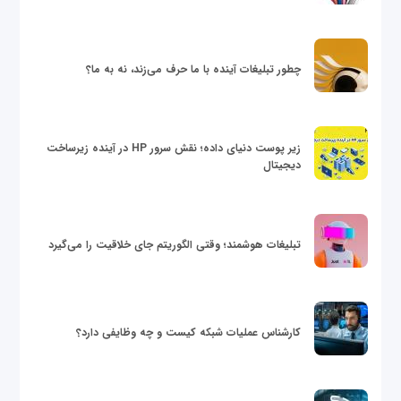
چطور تبلیغات آینده با ما حرف می‌زند، نه به ما؟
زیر پوست دنیای داده؛ نقش سرور HP در آینده زیرساخت
دیجیتال
تبلیغات هوشمند؛ وقتی الگوریتم جای خلاقیت را می‌گیرد
کارشناس عملیات شبکه کیست و چه وظایفی دارد؟