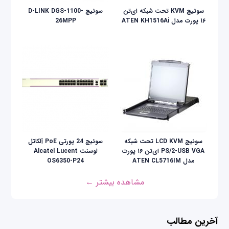
سوئیچ KVM تحت شبکه ای‌تن
سوئیچ D-LINK DGS-1100-
۱۶ پورت مدل ATEN KH1516Ai
26MPP
سوئيچ LCD KVM تحت شبکه
سوئیچ 24 پورتی PoE آلکاتل
PS/2-USB VGA ای‌تن ۱۶ پورت
لوسنت Alcatel Lucent
مدل ATEN CL5716IM
OS6350-P24
مشاهده بیشتر ←
آخرین مطالب