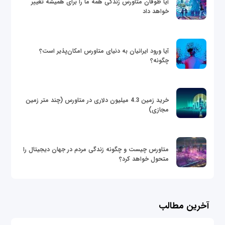
آیا طوفان متاورس زندگی همه ما را برای همیشه تغییر
خواهد داد
آیا ورود ایرانیان به دنیای متاورس امکان‌پذیر است؟
چگونه؟
خرید زمین 4.3 میلیون دلاری در متاورس (چند متر زمین
مجازی)
متاورس چیست و چگونه زندگی مردم در جهان دیجیتال را
متحول خواهد کرد؟
آخرین مطالب