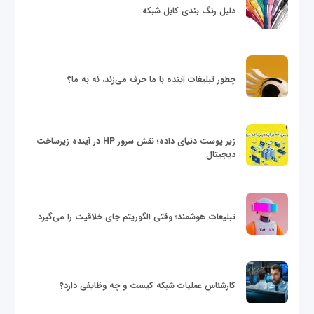
دلیل رنگ بندی کابل شبکه
چطور تبلیغات آینده با ما حرف می‌زند، نه به ما؟
زیر پوست دنیای داده؛ نقش سرور HP در آینده زیرساخت
دیجیتال
تبلیغات هوشمند؛ وقتی الگوریتم جای خلاقیت را می‌گیرد
کارشناس عملیات شبکه کیست و چه وظایفی دارد؟