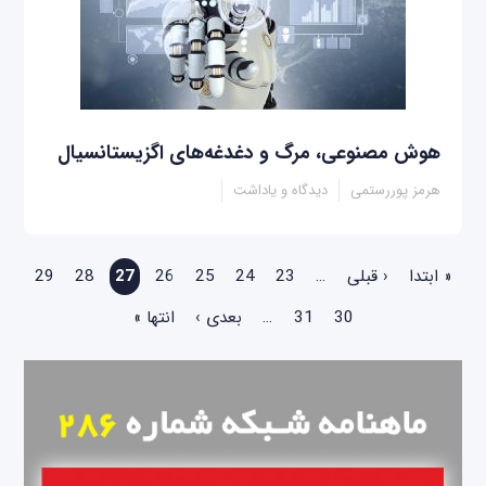
هوش مصنوعی، مرگ و دغدغه‌های اگزیستانسیال
هرمز پوررستمی
دیدگاه و یاداشت
صفحه‌ها
« ابتدا
‹ قبلی
…
23
24
25
26
27
28
29
30
31
…
بعدی ›
انتها »