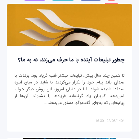
چطور تبلیغات آینده با ما حرف می‌زند، نه به ما؟
تا همین چند سال پیش، تبلیغات بیشتر شبیه فریاد بود. برندها با
صدای بلند پیام خود را تکرار می‌کردند تا شاید در میان انبوه
صداها شنیده شوند. اما در دنیای امروز، این روش دیگر جواب
نمی‌دهد. کاربران یاد گرفته‌اند فریادها را نشنوند. آن‌ها از
پیام‌هایی که به‌جای گفت‌وگو، دستور می‌دهند...
22/08/1404 - 16:30