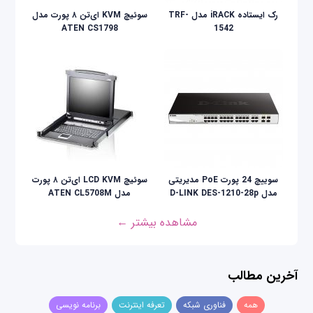
رک ایستاده iRACK مدل TRF-
سوئیچ KVM ای‌تن ۸ پورت مدل
ATEN CS1798
1542
سوییچ 24 پورت PoE مدیریتی
سوئيچ LCD KVM ای‌تن ۸ پورت
مدل D-LINK DES-1210-28p
مدل ATEN CL5708M
مشاهده بیشتر ←
آخرین مطالب
همه
فناوری شبکه
تعرفه اینترنت
برنامه نویسی