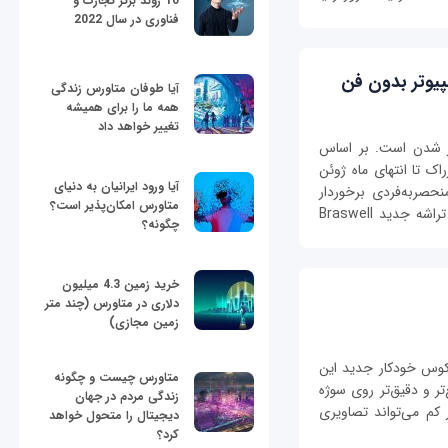
10 روند برتر تجارت و
فناوری در سال 2022
آیا طوفان متاورس زندگی
همه ما را برای همیشه
تغییر خواهد داد
 کامپیوترهای رومیزی کوچک در حال بزرگ‎تر شدن است. بر اساس
 کامپیوتر Beebox شرکت ازراک تا انتهای ماه ژوئن
آیا ورود ایرانیان به دنیای
واهد شد. این دستگاه از قابلیت‎های منحصربه‌فردی برخوردار
متاورس امکان‌پذیر است؟
است. برای نمونه، درون این کامپیوتر کوچک یک تراشه جدید Braswell
چگونه؟
خرید زمین 4.3 میلیون
دلاری در متاورس (چند متر
زمین مجازی)
وکوس خودکار جدید این
متاورس چیست و چگونه
ر و دقیق‌تر روی سوژه
زندگی مردم در جهان
کم می‌تواند تصاویری
دیجیتال را متحول خواهد
کرد؟