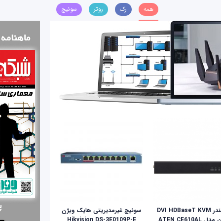
همه
رک
روتر
سوئیچ
اکستندر DVI HDBaseT KVM
سوئیچ غیرمدیریتی هایک ویژن
ل ATEN CE610AL
Hikvision DS-3E0109P-E