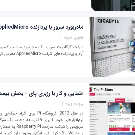
مادربورد سرور با پردازنده AppliedMicro
فناوری شبکه
شرکت گیگابایت سرور، یک مادربورد مناسب کامپیو
آرم و پردازنده‌های شرکت AppliedMicro معرفی کرد.
آشنایی و کار با رزبری پای - بخش بیست
پرونده ویژه
در سال 2012، فروشگاه Pi برای افرا
نرم‌افزارهای خود را برای Pi توسعه
و Velcix ارائه کرد. این امکان وجود دارد که ب