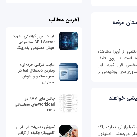
آخرین مطالب
ز ویندوز 10 در تابستان عرضه
قیمت سرور گرافیکی | خرید
GPU Server مخصوص
هوش مصنوعی، رندرینگ
وز 10 نسخه‌های مختلفی از آن‌را مشاهده
ای طراحی شده است تا روی طیف
شخصی قرار گیرد. این
سایت شرکتی حرفه‌ای؛
ویترین دیجیتال شما در
 از کامپیوترهای شخصی تا ATM و فناوری‌های پوشیدنی را
عصر جستجو و هوش
مصنوعی
 پیشی خواهند
چالش‌های RAM در
Workloadهای محاسباتی
HPC
ها پایانی ندارد، بلکه
آموزش تعمیرات لپ‌تاپ و
کامپیوتر؛ چگونه از گرانی
 می‌دهند. استیفون