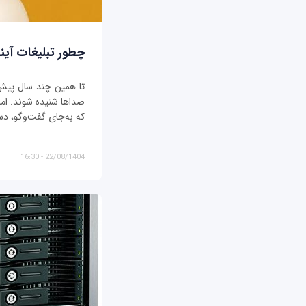
چطور تبلیغات آیند
تا همین چند سال پیش، ت
صداها شنیده شوند. اما د
که به‌جای گفت‌وگو، دس
22/08/1404 - 16:30