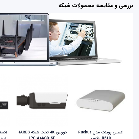
بررسی و مقایسه محصولات شبکه
اکسس پوینت مدل Ruckus
دوربین 4K تحت شبکه HARES
R510 راکاس
IPC-A4ACD-SF
ای‌تن مد